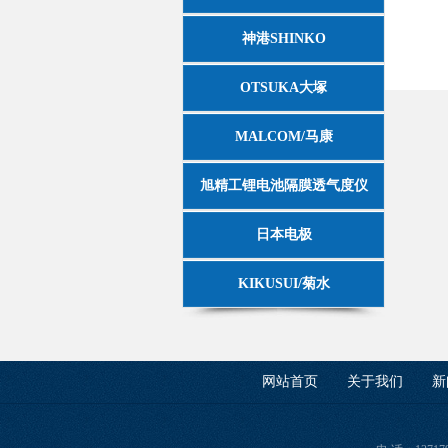
神港SHINKO
OTSUKA大塚
MALCOM/马康
旭精工锂电池隔膜透气度仪
日本电极
KIKUSUI/菊水
网站首页
关于我们
新