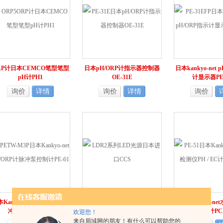
RP计日本CEMCO笔型笔型
日本pH/ORP计指示器控制器
日本kankyo-net 
pH计PH1
OE-31E
计显示器PE-
询价
详情
询价
详情
询价
Kankyo-net pH/ORP计脉
LDR2系列LED光源日本进口
日本Kankyo-n
冲泵控制计PE-61
CCS
PH / EC计PC
欢迎您！
来自局域网的朋友！有什么可以帮助您的