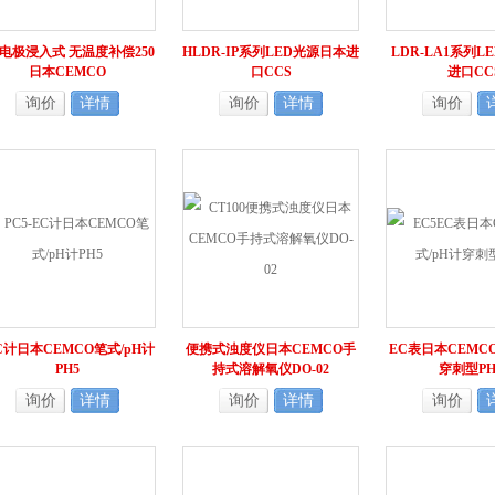
H电极浸入式 无温度补偿250
HLDR-IP系列LED光源日本进
LDR-LA1系列L
日本CEMCO
口CCS
进口CC
询价
详情
询价
详情
询价
EC计日本CEMCO笔式/pH计
便携式浊度仪日本CEMCO手
EC表日本CEMC
PH5
持式溶解氧仪DO-02
穿刺型PH
询价
详情
询价
详情
询价