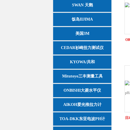
SWAN 天鹅
饭岛IIJIMA
美国3M
O
CEDAR衫崎扭力测试仪
KYOWA/共和
Mitutoyo三丰测量工具
ONBISHI大菱水平仪
AIKOH爱光推拉力计
日本
TOA-DKK东亚电波PH计