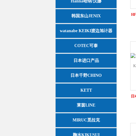
Hanna哈纳/汉娜
H
韩国东山JENIX
watanabe KEIKI渡边旭计器
COTEC可泰
日本进口产品
日本千野CHINO
KETT
日本
莱茵LINE
MIRUC觅拉克
鞠水KIKUSUI