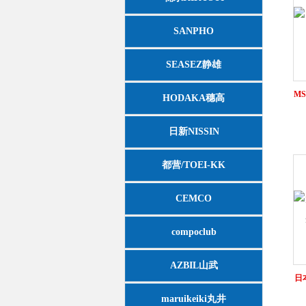
SANPHO
SEASEZ静雄
M
HODAKA穗高
日新NISSIN
都营/TOEI-KK
CEMCO
compoclub
AZBIL山武
日本
maruikeiki丸井