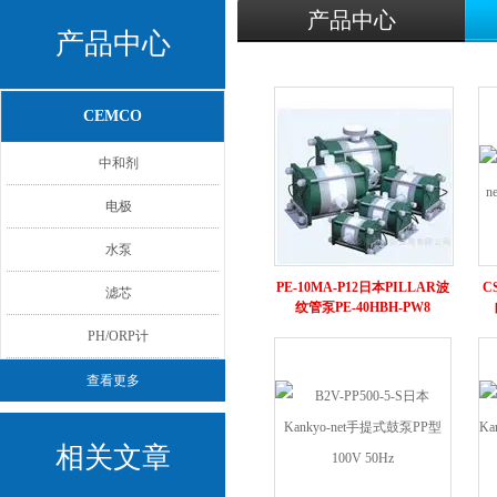
产品中心
产品中心
CEMCO
中和剂
电极
水泵
PE-10MA-P12日本PILLAR波
CS
滤芯
纹管泵PE-40HBH-PW8
PH/ORP计
查看更多
相关文章