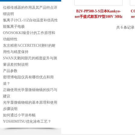
位移传感器的作用及其产品特点详
B2V-PP500-5-S日本Kankyo-
CC
细说明
net手提式鼓泵PP型100V 50Hz
n
氯离子计CL-11Z自动温度补偿高性
能氯离子电极
共 6 条记
ONOSOKKI噪音计的工作原理和
功能特性
东京精密ACCERETECH测针的耐
用性与精度保持
SWAN天鹅间隙尺的精度提升与测
量误差控制说明
产品参数
密理博电阻仪具有哪些优点和用
途？
正确使用光学显微镜物镜的技巧与
建议
光学显微镜物镜的基本原理和使用
步骤说明
如何通过小平涂布幅
YOSHIMITSU优化涂布工艺？