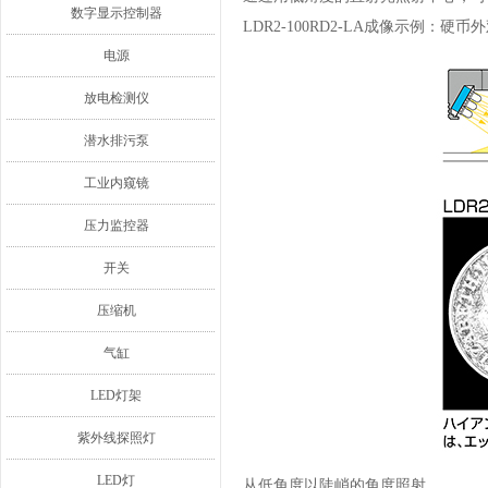
数字显示控制器
LDR2-100RD2-LA成像示例：硬币
电源
放电检测仪
潜水排污泵
工业内窥镜
压力监控器
开关
压缩机
气缸
LED灯架
紫外线探照灯
LED灯
从低角度以陡峭的角度照射