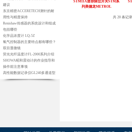
STM11A迷你限位开关STM系
S
建议
列美德龙METROL
东京精密ACCERETECH测针的耐
用性与精度保持
共 20 条记
Renishaw传感器的系统设计和组成
包括哪些
化学品浓度计 LQ-5Z
氧气控制器的主要特点都有哪些？
双目显微镜
荧光光纤温度计FL-2000系列介绍
SHOWA昭和震动计的作业指导和
操作前注意事项
高性能数据记录仪GL240多通道型