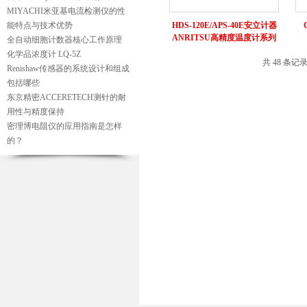
MIYACHI米亚基电流检测仪的性
能特点与技术优势
HDS-120E/APS-40E安立计器
ANRITSU高精度温度计系列
全自动细胞计数器核心工作原理
HDS-150E
化学品浓度计 LQ-5Z
共 48 条记
Renishaw传感器的系统设计和组成
包括哪些
东京精密ACCERETECH测针的耐
用性与精度保持
密理博电阻仪的应用指南是怎样
的？