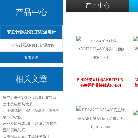
产品中心
产品中心
安立计器ANRITSU温度计
安立计器ANRITSU 温度仪
查看更多
相关文章
R-4602安立计器ANRITSUR-
A
4600系列非接触式R-4601
辐
安立计器ANRITSU温度计在实验
室中的应用与效果
用于烘烤炉、N2回流焊炉、脏气的
氧气分析仪
米亚基MM-315B 可以设定焊接电
流和同电时间
日本Mitutoyo三丰线性测微计