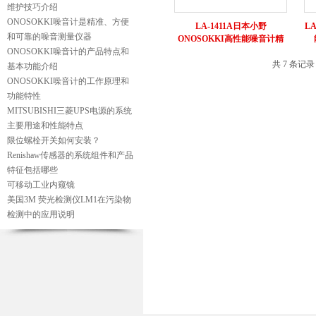
维护技巧介绍
ONOSOKKI噪音计是精准、方便
LA-1411A日本小野
L
和可靠的噪音测量仪器
ONOSOKKI高性能噪音计精
ONOSOKKI噪音计的产品特点和
密声级计
共 7 条记
基本功能介绍
ONOSOKKI噪音计的工作原理和
功能特性
MITSUBISHI三菱UPS电源的系统
主要用途和性能特点
限位螺栓开关如何安装？
Renishaw传感器的系统组件和产品
特征包括哪些
可移动工业内窥镜
美国3M 荧光检测仪LM1在污染物
检测中的应用说明