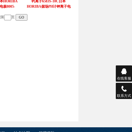
日本HORIBA
钙离子6583S-10C日本
极8005-
HORIBA倔场PH计钾离子电
极6582S-10C
第
页
在线客服
联系方式