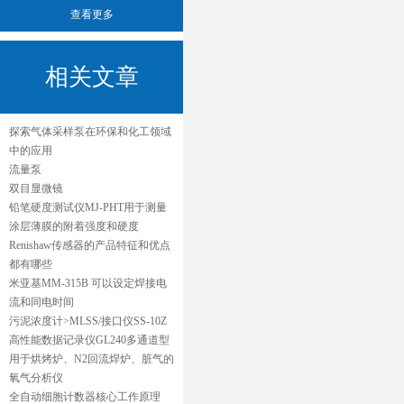
查看更多
相关文章
探索气体采样泵在环保和化工领域
中的应用
流量泵
双目显微镜
铅笔硬度测试仪MJ-PHT用于测量
涂层薄膜的附着强度和硬度
Renishaw传感器的产品特征和优点
都有哪些
米亚基MM-315B 可以设定焊接电
流和同电时间
污泥浓度计>MLSS/接口仪SS-10Z
高性能数据记录仪GL240多通道型
用于烘烤炉、N2回流焊炉、脏气的
氧气分析仪
全自动细胞计数器核心工作原理