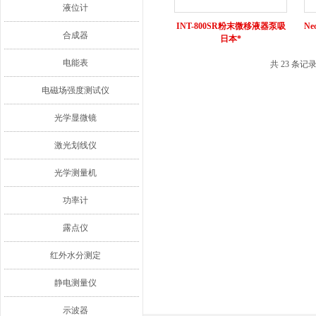
液位计
INT-800SR粉末微移液器泵吸
N
合成器
日本*
电能表
共 23 条记
电磁场强度测试仪
光学显微镜
激光划线仪
光学测量机
功率计
露点仪
红外水分测定
静电测量仪
示波器