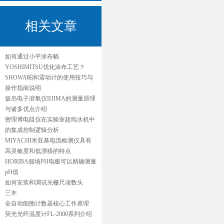
相关文章
如何通过小平涂布幅
YOSHIMITSU优化涂布工艺？
SHOWA昭和震动计的使用技巧与
操作指南说明
饭岛电子溶氧仪IIJIMA的测量原理
与诸多优点介绍
密理博电阻仪在实验室超纯水机中
的集成控制逻辑分析
MIYACHI米亚基电流检测仪具有
高灵敏度和低漂移的特点
HORIBA倔场PH电极可以精确测量
pH值
如何安装和调试光栅尺读数头
三丰
全自动细胞计数器核心工作原理
荧光光纤温度计FL-2000系列介绍