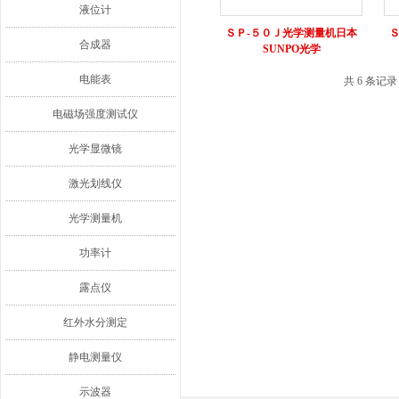
液位计
ＳＰ‐５０Ｊ光学测量机日本
合成器
SUNPO光学
电能表
共 6 条记
电磁场强度测试仪
光学显微镜
激光划线仪
光学测量机
功率计
露点仪
红外水分测定
静电测量仪
示波器