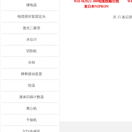
WH-M2022-300电缆线输出线
W
继电器
束日本NIPRON
电缆密封套固定头
共 15 条记
激光二极管
水位计
切割机
冷却
稀释摇动装置
恒温
液体闪烁计数器
离心机
干燥机
NTS传感器