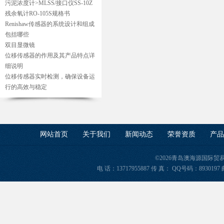
污泥浓度计>MLSS/接口仪SS-10Z
残余氧计RO-105S规格书
Renishaw传感器的系统设计和组成
包括哪些
双目显微镜
位移传感器的作用及其产品特点详
细说明
位移传感器实时检测，确保设备运
行的高效与稳定
网站首页
关于我们
新闻动态
荣誉资质
产品
©2026青岛澳海源国际
电 话：13717955887 传 真： QQ号码：8930197