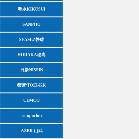
鞠水KIKUSUI
SANPHO
SEASEZ静雄
HODAKA穗高
日新NISSIN
都营/TOEI-KK
CEMCO
compoclub
AZBIL山武