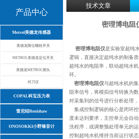
技术文章
产品中心
密理博电阻
Metrol美德龙传感器
美德龙限位螺栓开关
密理博电阻仪
是实验室超纯
逻辑，直接决定超纯水的制备质
METROL美德龙定位开关
超纯水的电阻率，联动超纯水机
美德龙METROL测头
环。
对刀仪
密理博电阻仪
与超纯水机的集
阻率信号，将模拟信号转换为数
COPAL科宝压力表
对采集到的信号进行分析处理，
集成控制逻辑的核心是闭环控
雷尼绍Renishaw
度未达到要求，主控单元会自动
ONOSOKKI小野噪音计
洗程序，或调整预处理单元的运
控制超纯水机维持当前运行状态