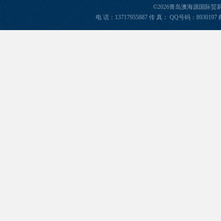
©2026青岛澳海源国际
电 话：13717955887 传 真： QQ号码：8930197