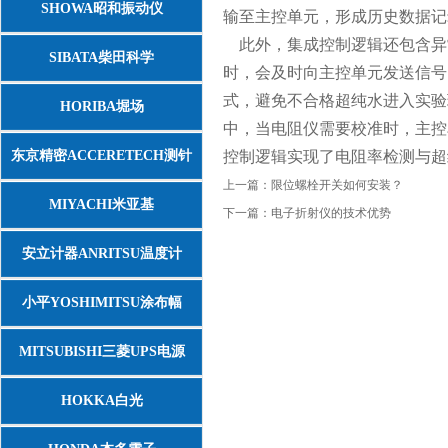
SHOWA昭和振动仪
输至主控单元，形成历史数据记
此外，集成控制逻辑还包含异
SIBATA柴田科学
时，会及时向主控单元发送信号
式，避免不合格超纯水进入实验
HORIBA堀场
中，当电阻仪需要校准时，主控
东京精密ACCERETECH测针
控制逻辑实现了电阻率检测与超
上一篇：
限位螺栓开关如何安装？
MIYACHI米亚基
下一篇：
电子折射仪的技术优势
安立计器ANRITSU温度计
小平YOSHIMITSU涂布幅
MITSUBISHI三菱UPS电源
HOKKA白光