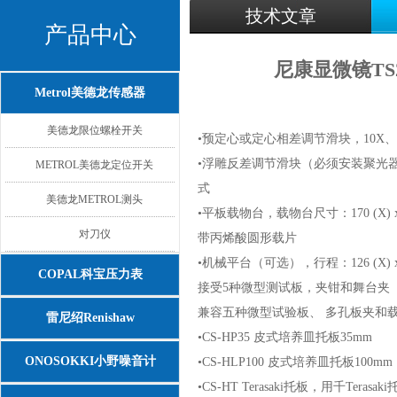
技术文章
产品中心
尼康显微镜TS2
Metrol美德龙传感器
美德龙限位螺栓开关
•
预定心或定心相差调节滑块，10X、 
•
浮雕反差调节滑块（必须安装聚光器侧
METROL美德龙定位开关
式
美德龙METROL测头
•
平板载物台，载物台尺寸：170 (X) x24
对刀仪
带丙烯酸圆形载片
•
机械平台（可选），行程：126 (X) x7
COPAL科宝压力表
接受5种微型测试板，夹钳和舞台夹
兼容五种微型试验板、 多孔板夹和
雷尼绍Renishaw
•
CS-HP35 皮式培养皿托板35mm
ONOSOKKI小野噪音计
•
CS-HLP100 皮式培养皿托板100mm
•
CS-HT Terasaki托板，用千Terasa