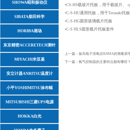
SHOWA昭和振动仪
•
CS-HS载玻片托板，用千载玻片、 c
•
C-S-HU通用托板，用千Terasaki
SIBATA柴田科学
•
C-S-HG圆形玻璃载片托板
•
C-S HLS圆形载片托板套件
HORIBA堀场
东京精密ACCERETECH测针
上一篇：
饭岛电子溶氧仪IIJIMA的测量
MIYACHI米亚基
下一篇：
氧气控制器的主要特点都有哪些
安立计器ANRITSU温度计
小平YOSHIMITSU涂布幅
MITSUBISHI三菱UPS电源
HOKKA白光