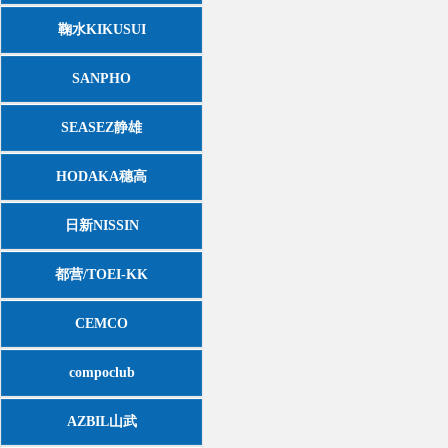
鞠水KIKUSUI
SANPHO
SEASEZ静雄
HODAKA穗高
日新NISSIN
都营/TOEI-KK
CEMCO
compoclub
AZBIL山武