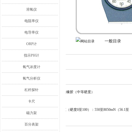
溶氧仪
电阻率仪
电导率仪
一般目录
ORP计
指示PH计
制作者
四时
氧气浓度计
测量项目
橡胶硬度
氧气分析仪
杠杆探针
应用：普通橡胶（中等硬度）
卡尺
特征
弹簧载荷值（硬度0至100）：550至8050mN（56.1至
磁力架
821.1kgf）
百分表架