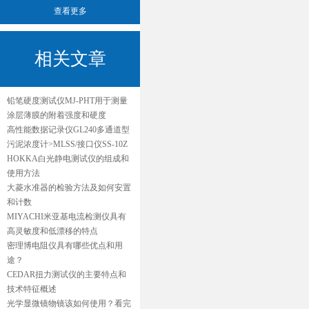
查看更多
相关文章
铅笔硬度测试仪MJ-PHT用于测量
涂层薄膜的附着强度和硬度
高性能数据记录仪GL240多通道型
污泥浓度计>MLSS/接口仪SS-10Z
HOKKA白光静电测试仪的组成和
使用方法
大菱水准器的检验方法及如何安置
和计数
MIYACHI米亚基电流检测仪具有
高灵敏度和低漂移的特点
密理博电阻仪具有哪些优点和用
途？
CEDAR扭力测试仪的主要特点和
技术特征概述
光学显微镜物镜该如何使用？看完