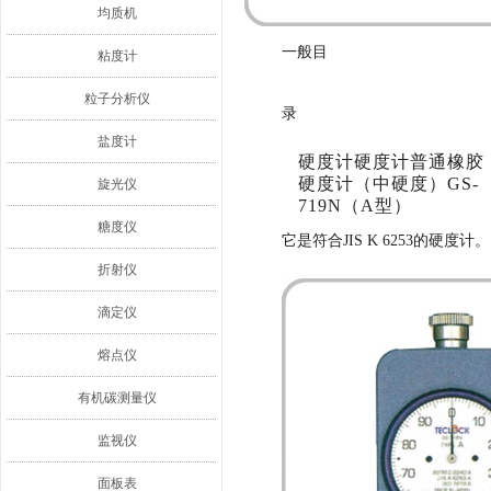
均质机
一般目
粘度计
粒子分析仪
录
盐度计
硬度计硬度计
普通橡胶
硬度计
（中硬度）GS-
旋光仪
719N（A型）
糖度仪
它是符合JIS K 6253的硬度计。
折射仪
滴定仪
熔点仪
有机碳测量仪
监视仪
面板表