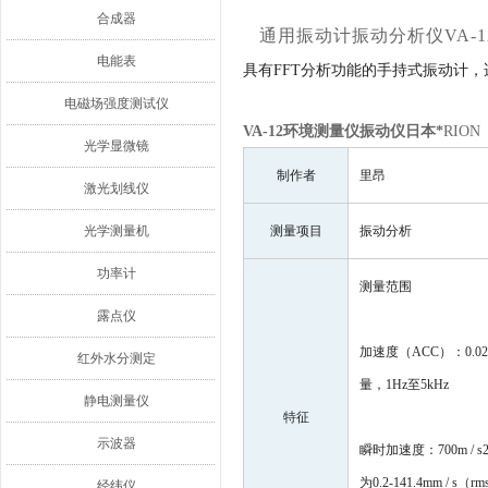
合成器
通用振动计
振动分析仪VA-1
电能表
具有FFT分析功能的手持式振动计
电磁场强度测试仪
VA-12环境测量仪振动仪日本*
RION
光学显微镜
制作者
里昂
激光划线仪
光学测量机
测量项目
振动分析
功率计
测量范围
露点仪
加速度（ACC）：0.02至
红外水分测定
量，1Hz至5kHz
静电测量仪
特征
示波器
瞬时加速度：700m / s
为0.2-141.4mm / s（r
经纬仪