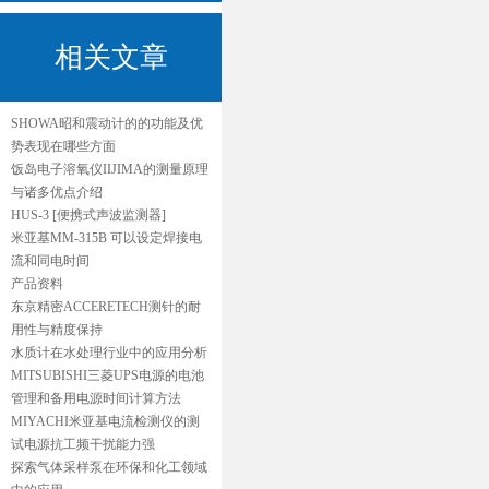
相关文章
SHOWA昭和震动计的的功能及优
势表现在哪些方面
饭岛电子溶氧仪IIJIMA的测量原理
与诸多优点介绍
HUS-3 [便携式声波监测器]
米亚基MM-315B 可以设定焊接电
流和同电时间
产品资料
东京精密ACCERETECH测针的耐
用性与精度保持
水质计在水处理行业中的应用分析
MITSUBISHI三菱UPS电源的电池
管理和备用电源时间计算方法
MIYACHI米亚基电流检测仪的测
试电源抗工频干扰能力强
探索气体采样泵在环保和化工领域