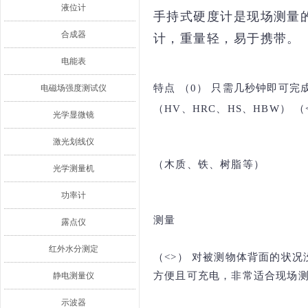
液位计
手持式硬度计是现场测量
合成器
计，重量轻，易于携带。
电能表
特点 （0） 只需几秒钟即可完成
电磁场强度测试仪
（HV、HRC、HS、HBW） （
光学显微镜
激光划线仪
（木质、铁、树脂等）
光学测量机
功率计
测量
露点仪
红外水分测定
（<>） 对被测物体背面的状况没有
方便且可充电，非常适合现场测量
静电测量仪
示波器