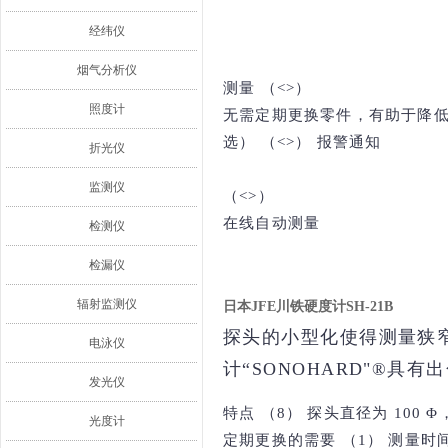
经纬仪
烟气分析仪
测量 （<>）
照度计
无需定期更换零件，有助于降低成
选） （<>） 报警通知
折光仪
监测仪
（<>）
在线自动测量
检测仪
检漏仪
辐射监测仪
日本JFE川铁硬度计SH-21B
探头的小型化使得测量狭
电泳仪
计“SONOHARD"®具
发光仪
特点 （8） 探头直径为 100
光度计
定期更换的需要 （1） 测量时间