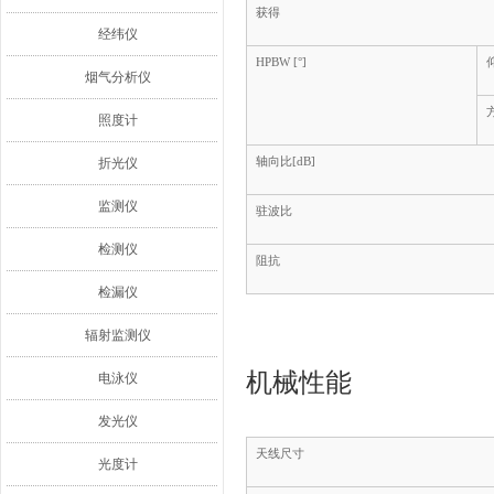
获得
经纬仪
HPBW [°]
烟气分析仪
照度计
折光仪
轴向比[dB]
监测仪
驻波比
检测仪
阻抗
检漏仪
辐射监测仪
机械性能
电泳仪
发光仪
天线尺寸
光度计