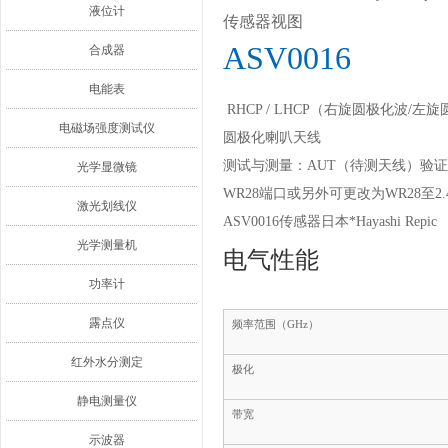
液位计
传感器视图
ASV0016
合成器
电能表
RHCP / LHCP（右旋圆极化波/左
电磁场强度测试仪
圆极化喇叭天线
测试与测量：AUT（待测天线）验
光学显微镜
WR28端口或另外可更改为WR28至2.
激光划线仪
ASV0016传感器日本*Hayashi Repic
光学测量机
电气性能
功率计
露点仪
频率范围（GHz）
红外水分测定
极化
静电测量仪
带宽
示波器