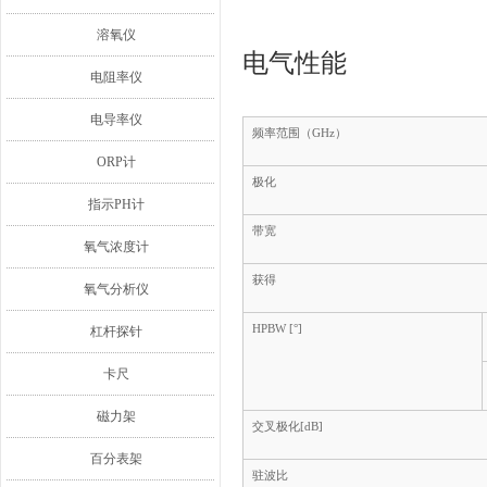
溶氧仪
电气性能
电阻率仪
电导率仪
频率范围（GHz）
ORP计
极化
指示PH计
带宽
氧气浓度计
获得
氧气分析仪
HPBW [°]
杠杆探针
卡尺
磁力架
交叉极化[dB]
百分表架
驻波比