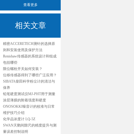
查看更多
相关文章
精密ACCERETECH测针的选择原
则和安装使用及保护方法
Renishaw传感器的系统设计和组成
包括哪些
限位螺栓开关如何安装？
位移传感器得到了哪些广泛应用？
SIBATA柴田科学粉尘计的清洁与
保养
铅笔硬度测试仪MJ-PHT用于测量
涂层薄膜的附着强度和硬度
ONOSOKKI噪音计的校准与日常
维护技巧介绍
化学品浓度计 LQ-5Z
SWAN天鹅间隙尺的精度提升与测
量误差控制说明