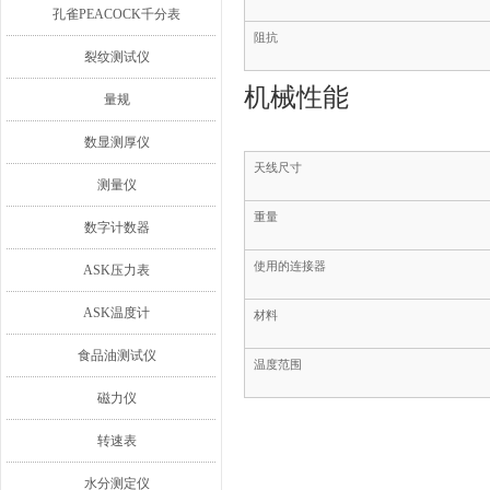
孔雀PEACOCK千分表
阻抗
裂纹测试仪
机械性能
量规
数显测厚仪
天线尺寸
测量仪
重量
数字计数器
使用的连接器
ASK压力表
ASK温度计
材料
食品油测试仪
温度范围
磁力仪
转速表
水分测定仪