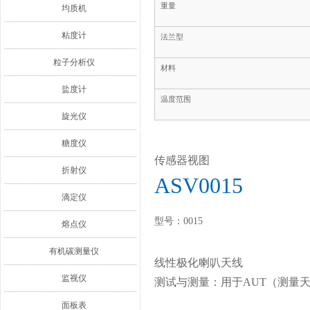
重量
均质机
粘度计
法兰型
粒子分析仪
材料
盐度计
温度范围
旋光仪
糖度仪
传感器视图
折射仪
ASV0015
滴定仪
型号：0015
熔点仪
有机碳测量仪
线性极化喇叭天线
监视仪
测试与测量：用于AUT（测量
面板表