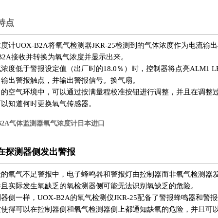
特点
度计UOX-B2A将氧气检测器JKR-25检测到的气体浓度作为电流输
-B2A接收并转换为氧气浓度并显示出来。
浓度低于警报设定值（出厂时的18.0％）时，控制器将点亮ALM1 LE
，输出警报触点，并输出警报信号。换气扇。
常的空气环境中，可以通过按满量程校准按钮进行调整，并且在调整
可以知道何时更换氧气传感器。
-B2A气体监测器氧气浓度计日本进口
在探测器侧发出警报
般的氧气不足警报中，电子蜂鸣器和警报灯由控制器而非氧气检测器
并且实际发生氧缺乏的氧检测器侧可能无法识别氧缺乏的危险。
器侧一样，UOX-B2A的氧气检测仪JKR-25配备了警报蜂鸣器和
这使得可以在控制器侧和氧气检测器侧上都通知缺氧的危险，并且可以