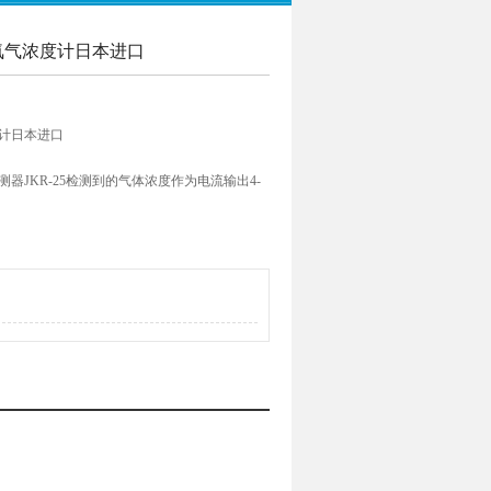
器氧气浓度计日本进口
度计日本进口
测器JKR-25检测到的气体浓度作为电流输出4-
制器COX-B2A接收并转换为氧气浓度并显示出
时的18.0％）时，控制器将点亮ALM1 LED
鸣器发出警报，输出警报触点，并输出警报信号。换