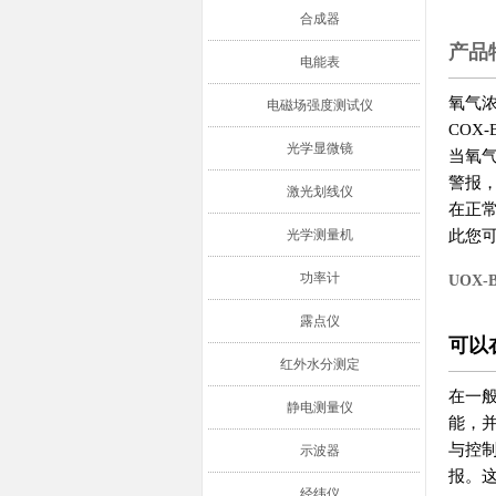
合成器
产品
电能表
氧气浓
电磁场强度测试仪
COX
光学显微镜
当氧气
警报
激光划线仪
在正
光学测量机
此您
功率计
UOX
露点仪
可以
红外水分测定
在一
静电测量仪
能，
与控制
示波器
报。
经纬仪