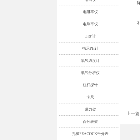
电阻率仪
电导率仪
ORP计
指示PH计
氧气浓度计
氧气分析仪
杠杆探针
卡尺
磁力架
上一篇
百分表架
孔雀PEACOCK千分表