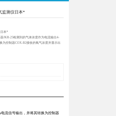
氧气监测仪日本*
仪日本*
器JKR-25检测到的气体浓度作为电流输出4-
换为控制器COX-B2接收的氧气浓度并显示出
时的18.0％）时，控制器将点亮ALM1 LED
鸣器发出警报，输出警报触点，并输出警报信号。换
过按满量程
0mA电流信号输出，并将其转换为控制器