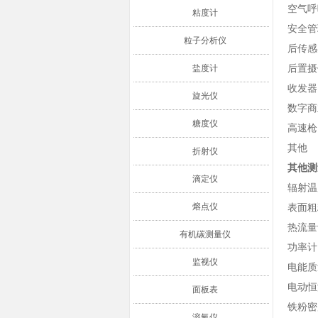
空气呼
粘度计
安全管
粒子分析仪
后传感
盐度计
后置摄
收发器
旋光仪
数字商
糖度仪
高速枪
其他
折射仪
其他测
滴定仪
辐射温
熔点仪
表面粗
热流量
有机碳测量仪
功率计
监视仪
电能质
电动恒
面板表
铁粉密
溶氧仪