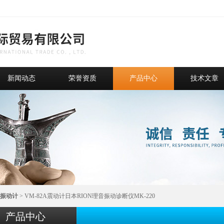
新闻动态
荣誉资质
产品中心
技术文章
振动计
> VM-82A震动计日本RION理音振动诊断仪MK-220
产品中心