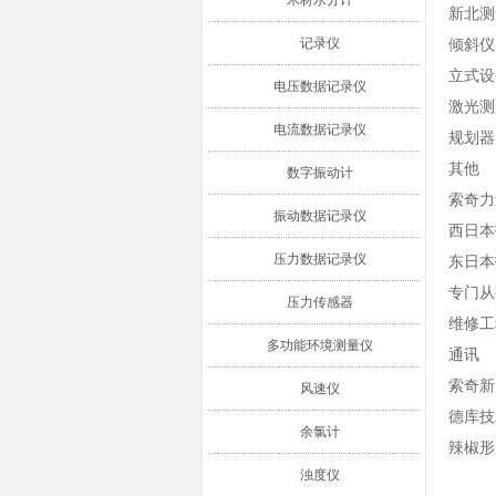
木材水分计
新北测
记录仪
倾斜仪
立式设
电压数据记录仪
激光测
电流数据记录仪
规划器
其他
数字振动计
索奇力
振动数据记录仪
西日本
压力数据记录仪
东日本
专门从
压力传感器
维修工
多功能环境测量仪
通讯
索奇新
风速仪
德库技
余氯计
辣椒形
浊度仪