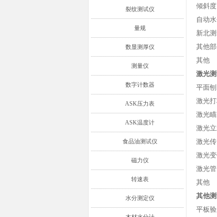
倾斜度
裂纹测试仪
自动水
量规
新北测
其他部
数显测厚仪
其他
测量仪
激光测
数字计数器
平面刨
激光打
ASK压力表
激光瞄
ASK温度计
激光立
食品油测试仪
激光传
激光变
磁力仪
激光管
转速表
其他
其他测
水分测定仪
平板验