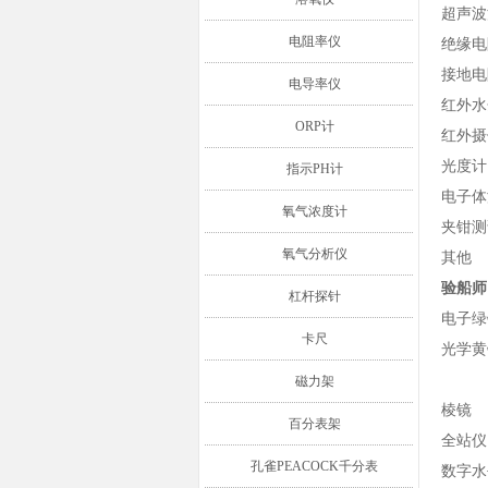
超声波
电阻率仪
绝缘电
接地电
电导率仪
红外水
ORP计
红外摄
光度计
指示PH计
电子体
氧气浓度计
夹钳测
氧气分析仪
其他
验船师
杠杆探针
电子绿
卡尺
光学黄
磁力架
棱镜
百分表架
全站仪
孔雀PEACOCK千分表
数字水