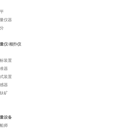
平
量仪器
分
量仪/相扑仪
标装置
准器
式装置
感器
钛矿
量设备
船师