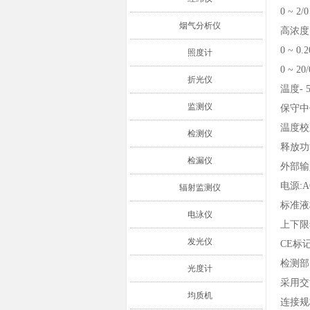
0 ~ 2/
烟气分析仪
高浓度
0 ~ 0.
照度计
0 ~ 20
折光仪
温度- 5
监测仪
保守中
温度校
检测仪
释放功
检漏仪
外部输
电源:AC1
辐射监测仪
标准液
电泳仪
上下限
发光仪
CE标
检测部
光度计
采用交
均质机
连接规格