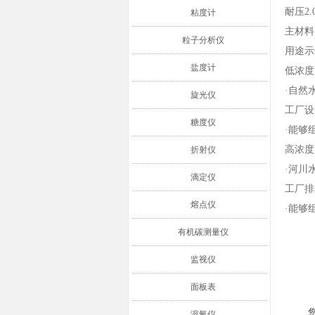
耐压2.
粘度计
主材料S
粒子分析仪
用途示
盐度计
低浓度
·自然
旋光仪
工厂设
糖度仪
·能够
高浓度
折射仪
·河川
滴定仪
工厂排
熔点仪
·能够
有机碳测量仪
监视仪
面板表
溶氧仪