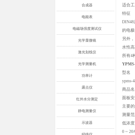
适合工
合成器
特征
电能表
DIN
电磁场强度测试仪
的电极
另外，
光学显微镜
水性高
激光划线仪
所有4
光学测量机
YPM
型名
功率计
ypms-4
露点仪
商品名
面板安
红外水分测定
主要的
静电测量仪
测量范
示波器
低浓度
0 ~ 20
经纬仪