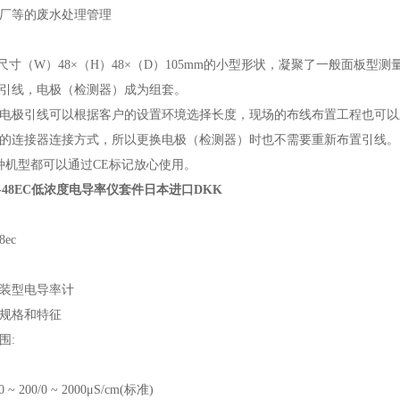
厂等的废水处理管理
48尺寸（W）48×（H）48×（D）105mm的小型形状，凝聚了一般面板
引线，电极（检测器）成为组套。
电极引线可以根据客户的设置环境选择长度，现场的布线布置工程也可以
的连接器连接方式，所以更换电极（检测器）时也不需要重新布置引线。
种机型都可以通过CE标记放心使用。
S-48EC低浓度电导率仪套件日本进口DKK
8ec
装型电导率计
规格和特征
围:
/0 ~ 200/0 ~ 2000μS/cm(标准)