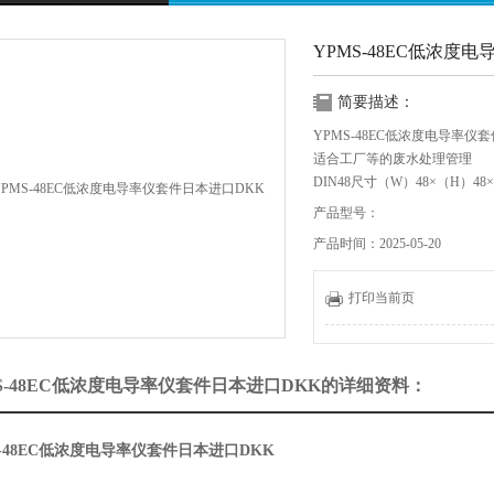
YPMS-48EC低浓度
简要描述：
YPMS-48EC低浓度电导率仪
适合工厂等的废水处理管理
DIN48尺寸（W）48×（H）
测量仪功能的高性能变换器系
产品型号：
组套。
产品时间：2025-05-20
另外，电极引线可以根据客户
以顺利进行。电极（检测器）
电极不需要重新布线
打印当前页
S-48EC低浓度电导率仪套件日本进口DKK的详细资料：
S-48EC低浓度电导率仪套件日本进口DKK