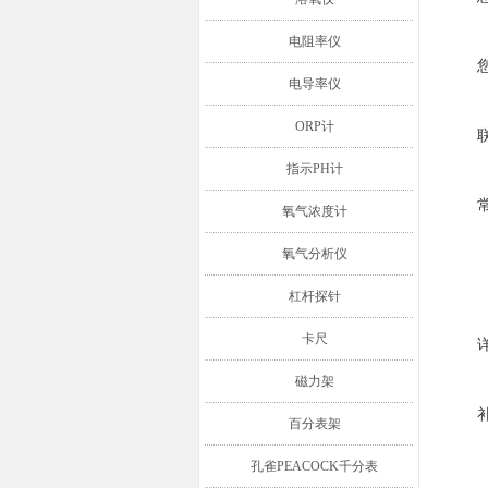
电阻率仪
电导率仪
ORP计
指示PH计
氧气浓度计
氧气分析仪
杠杆探针
卡尺
磁力架
百分表架
孔雀PEACOCK千分表