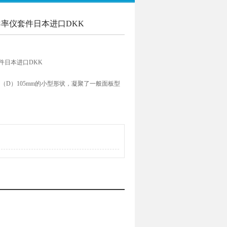
电导率仪套件日本进口DKK
套件日本进口DKK
48×（D）105mm的小型形状，凝聚了一般面板型
列。转换器和的电极引线，电极（检测器）成为
的设置环境选择长度，现场的布线布置工程也可
和引线是防水性高的连接器连接方式，所以更换