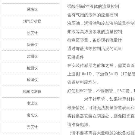
强酸/强碱性液体的流量控制
经纬仪
含有气泡的液体的流量控制
烟气分析仪
液压油，润滑油和冷却液的流量控制
浆液等高浓度浆液的流量控制
照度计
检查泵容量，备份现有流量计
折光仪
通过屏蔽法等控制污泥的流量
监测仪
安装条件
在安装传感器之前和之后，需要直管
检测仪
上游侧10×1D，下游侧5×1D（1D
检漏仪
管道材料应均匀。
好使用SGP管，不锈钢管，PVC管
辐射监测仪
对于衬里管，如果衬里材料与外
电泳仪
根据情况，可能无法测量管道表面和
发光仪
将转换器安装在阴凉处，避免阳光直
请准备电源。
光度计
（请不要将需要大量电源的设备或控