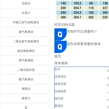
浊度仪
水质计
环氧乙烷气体检测仪
经常问的问题
充电时可以测量吗？
氯气检测仪
二氧化硫气体检测仪
请告诉我要测量的液体。
硫化氢检测仪
规范
氢气探测器
身体规格
型号
二氧化碳浓度
S
适用管径
φ
氨气检测仪
速度范围
0
测厚仪
流速精度
±
硬度计
线性度
±
重现性
±
泵