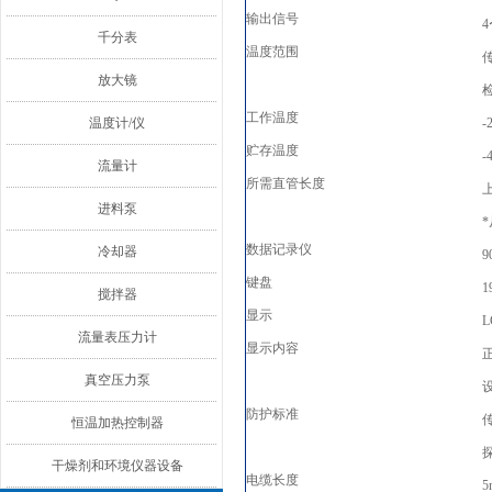
输出信号
4
千分表
温度范围
传
放大镜
检
工作温度
-
温度计/仪
贮存温度
-
流量计
所需直管长度
进料泵
数据记录仪
冷却器
键盘
搅拌器
显示
L
流量表压力计
显示内容
真空压力泵
防护标准
传
恒温加热控制器
探
干燥剂和环境仪器设备
电缆长度
5