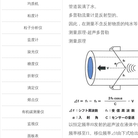
均质机
管道装满了水。
多普勒流量计是反射型的。
粘度计
因此，在测量不含反射物质的纯水等
粒子分析仪
测量原理-超声多普勒
盐度计
测量原理
旋光仪
糖度仪
折射仪
滴定仪
熔点仪
有机碳测量仪
监视仪
以恒定频率f0发射的超声波在液体
频率移至f1。移位频率⊿f由下式给出
面板表