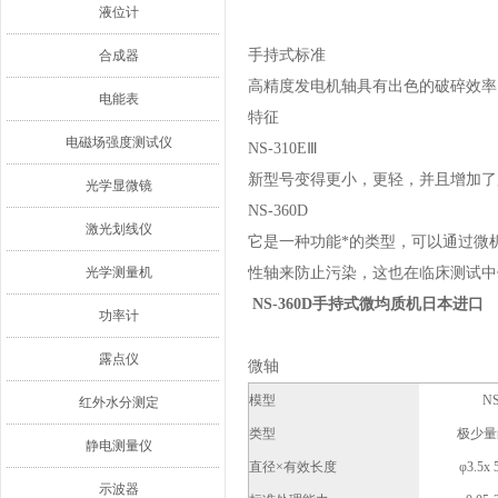
液位计
手持式标准
合成器
高精度发电机轴具有出色的破碎效率
电能表
特征
电磁场强度测试仪
NS-310EⅢ
新型号变得更小，更轻，并且增加了
光学显微镜
NS-360D
激光划线仪
它是一种功能*的类型，可以通过微机
光学测量机
性轴来防止污染，这也在临床测试中
NS-360D手持式微均质机日本进口
功率计
露点仪
微轴
模型
NS
红外水分测定
类型
极少量
静电测量仪
直径×有效长度
φ3.5x
示波器