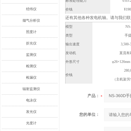
标准处理能力
0.05
经纬仪
价钱
¥190
还有其他各种发电机轴。请与我们联
烟气分析仪
模型
NS
照度计
类型
手
折光仪
输出速度
3,500-
发动机
直流有
监测仪
外形尺寸
φ26×126
检测仪
280
价钱
检漏仪
（主机架另售
辐射监测仪
产品：
电泳仪
发光仪
您的单位：
光度计