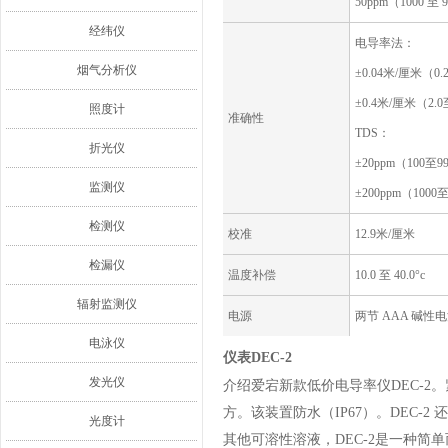
50ppm（1000 至 
经纬仪
电导率法：
烟气分析仪
±0.04米/厘米（0.
±0.4米/厘米（2.
照度计
准确性
TDS：
折光仪
±20ppm（100至9
监测仪
±200ppm（1000
检测仪
校准
12.9米/厘米
检漏仪
温度补偿
10.0 至 40.0°c
辐射监测仪
电源
两节 AAA 碱性
电泳仪
仪表DEC-2
发光仪
介绍爱宕新款低价电导率仪DEC-2
方。该装置防水（IP67）。DEC-2
光度计
其他可溶性溶液，DEC-2是一种简