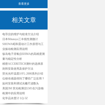
查看更多
相关文章
电导仪的维护与校准方法介绍
日本Mitutoyo三丰线性测微计
SHOWA昭和震动计工作原理与工
业振动检测应用说明
饭岛电子溶氧仪IIJIMA的高精度测
量与稳定性分析
精密ACCERETECH测针的选择原
则和安装使用及保护方法
荧光光纤温度计FL-2000系列介绍
位移传感器得到了哪些广泛应用？
如何安装和调试光栅尺读数头
美国3M 荧光检测仪LM1在污染物
检测中的应用说明
化学品浓度计 LQ-5Z