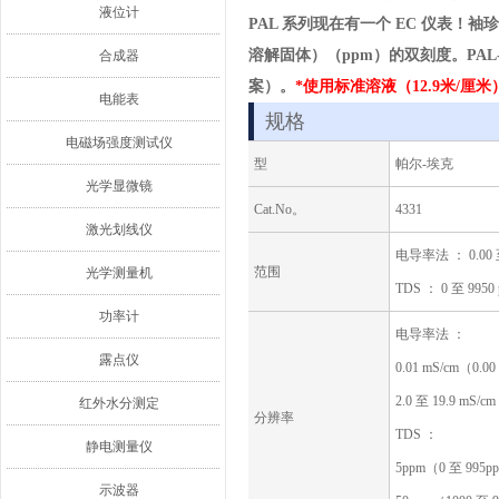
液位计
PAL 系列现在有一个 EC 仪表！袖珍
溶解固体）（ppm）的双刻度。PA
合成器
案）。
*使用标准溶液（12.9米/厘
电能表
规格
电磁场强度测试仪
型
帕尔-埃克
光学显微镜
Cat.No。
4331
激光划线仪
电导率法 ： 0.00 至
范围
光学测量机
TDS ： 0 至 9950
功率计
电导率法 ：
露点仪
0.01 mS/cm（0.0
2.0 至 19.9 mS/c
红外水分测定
分辨率
TDS ：
静电测量仪
5ppm（0 至 995p
示波器