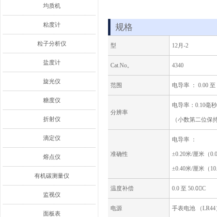
均质机
粘度计
规格
粒子分析仪
型
12月-2
盐度计
Cat.No。
4340
旋光仪
范围
电导率 ： 0.00 至 1
糖度仪
电导率：0.10毫秒
分辨率
折射仪
（小数第二位保持“
滴定仪
电导率 ：
准确性
±0.20米/厘米（0.
熔点仪
±0.40米/厘米（10.
有机碳测量仪
温度补偿
0.0 至 50.0゚C
监视仪
电源
手表电池 （LR44）1
面板表