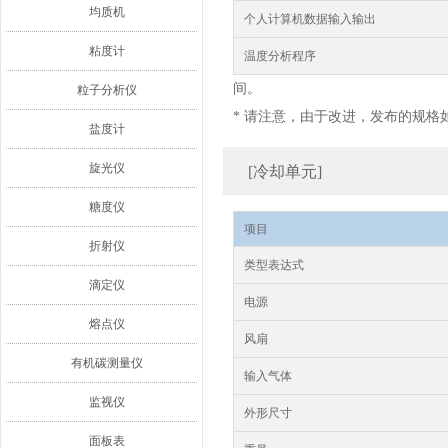
均质机
个人计算机数据输入输出
粘度计
温度分析程序
间。
粒子分析仪
* 请注意，由于改进，发布的规格
盐度计
旋光仪
[冷却单元]
糖度仪
项目
折射仪
类型表达式
滴定仪
电源
熔点仪
风扇
有机碳测量仪
输入气体
监视仪
外形尺寸
面板表