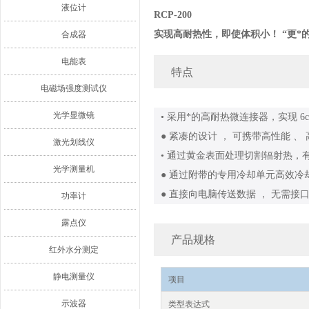
液位计
RCP-200
实现高耐热性，即使体积小！ “更*
合成器
电能表
特点
电磁场强度测试仪
光学显微镜
• 采用*的高耐热微连接器，实现 6
● 紧凑的设计 ， 可携带高性能 、 
激光划线仪
• 通过黄金表面处理切割辐射热，
光学测量机
● 通过附带的专用冷却单元高效冷却
● 直接向电脑传送数据 ， 无需接
功率计
露点仪
产品规格
红外水分测定
静电测量仪
项目
示波器
类型表达式