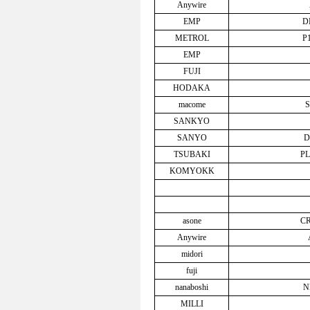
Anywire
EMP
D
METROL
P
EMP
FUJI
HODAKA
macome
S
SANKYO
SANYO
D
TSUBAKI
PL
KOMYOKK
asone
CR
Anywire
midori
fuji
nanaboshi
N
MILLI