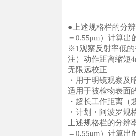
●上述规格栏的分
＝0.55μm）计算
※1观察反射率低的
注）动作距离缩短4
无限远校正
・用于明镜观察及
适用于被检物表面
・超长工作距离（
・计划・阿波罗规
上述规格栏的分辨
＝0.55μm）计算