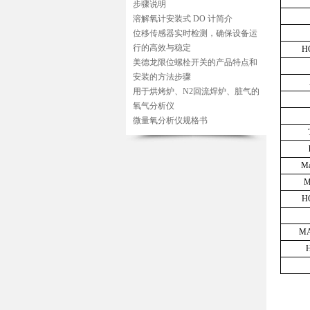
步骤说明
溶解氧计安装式 DO 计简介
位移传感器实时检测，确保设备运
行的高效与稳定
H
美德龙限位螺栓开关的产品特点和
安装的方法步骤
用于烘烤炉、N2回流焊炉、脏气的
氧气分析仪
微量氧分析仪规格书
Ma
M
H
M