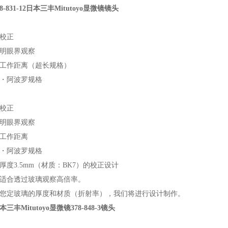
8-831-12日本三丰Mitutoyo显微镜镜头
校正
明眼界观察
工作距离（超长规格）
・阿波罗规格
校正
明眼界观察
工作距离
・阿波罗规格
厚度3.5mm（材质：BK7）的校正设计
适合透过玻璃观察高倍率。
您定玻璃的厚度和材质（折射率），我们将进行设计制作。
三丰Mitutoyo显微镜378-848-3镜头