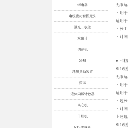
无限远
继电器
・用于
电缆密封套固定头
适用于
激光二极管
・长工
・计划
水位计
切割机
冷却
●上述
※1观
稀释摇动装置
无限远
恒温
・用于
适用于
液体闪烁计数器
・超长
离心机
・计划
干燥机
上述规
※1观
NTS传感器