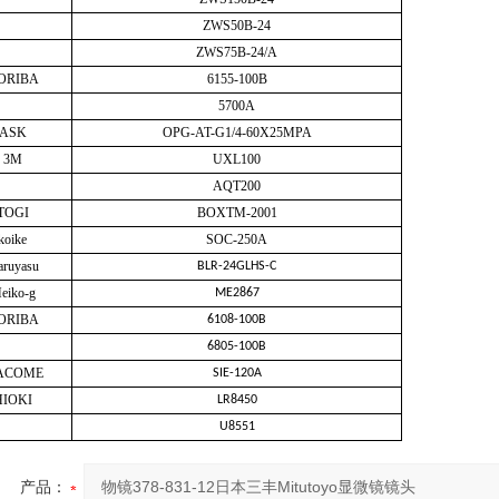
ZWS50B-24
ZWS75B-24/A
ORIBA
6155-100B
5700A
ASK
OPG-AT-G1/4-60X25MPA
3M
UXL100
AQT200
TOGI
BOXTM-2001
koike
SOC-250A
ruyasu
BLR-24GLHS-C
eiko-g
ME2867
ORIBA
6108-100B
6805-100B
ACOME
SIE-120A
HIOKI
LR8450
U8551
产品：