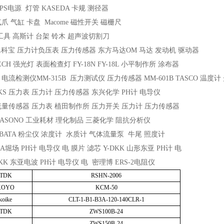
PS电源 灯管 KASEDA 卡规 测径器
爪 气缸 卡盘 Macome 磁性开关 磁栅尺
具 高斯计 台架 铃木 超声波切割刀
AL科宝 压力计负压表 压力传感器 东方马达OM 马达 发动机 驱动器
ECH 强光灯 表面检查灯 FY-18N FY-18L 小平制作所 涂布器
 电流检测仪MM-315B 压力测试仪 压力传感器 MM-601B TASCO 温度
KS 压力表 压力计 压力传感器 东兴化学 PH计 电导仪
 流量传感器 压力表 植田制作所 压力开关 压力计 压力传感器
ASONO 工业耗材 理化制品 三菱化学 阻抗分析仪
IBATA 粉尘仪 浓度计 水质计 气体流量泵 牛尾 照度计
BA堀场 PH计 电导仪 电 膜片 滤芯 Y-DKK 山形东亚 PH计 电
KK 东亚电波 PH计 电导仪 电 密理博 ERS-2电阻仪
TDK
RSHN-2006
KOYO
KCM-50
koike
CLT-1-B1-B3A-120-140CLR-1
TDK
ZWS100B-24
ZWS150B-24