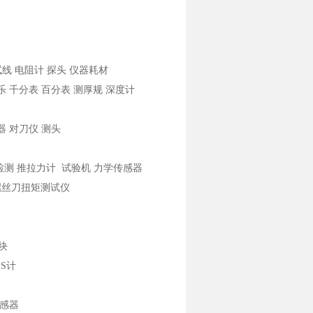
线 电阻计 探头 仪器耗材
得乐 千分表 百分表 测厚规 深度计
器 对刀仪 测头
学检测 推拉力计 试验机 力学传感器
力螺丝刀扭矩测试仪
块
SS计
传感器