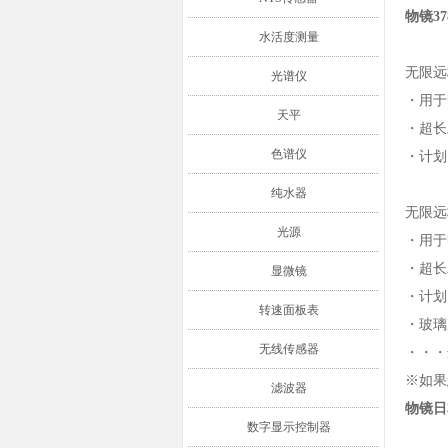
物镜37
水活度测量
无限远
光谱仪
・用于
天平
・超长
色谱仪
・计划
纯水器
无限远
光源
・用于
・超长
显微镜
・计划
转速面板表
・玻璃
无线传感器
・・・
※如果
滤波器
物镜日本
数字显示控制器