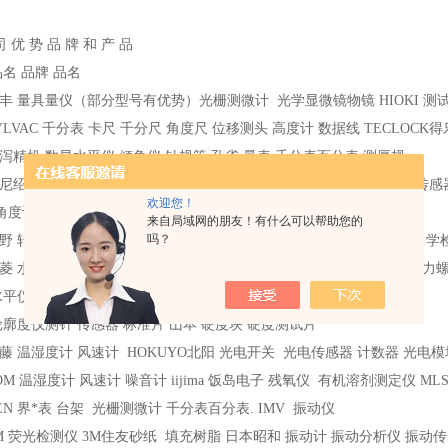
司 优 势 品 牌 和 产 品
品名 品牌 品名
丰 量具量仪（部分型号有优势）光栅测微计 光学显微镜物镜 HIOKI 测试
YLVAC 千分表 卡尺 千分尺 角度尺 位移测头 高度计 数据线 TECLOCK
泻精机 数显水平仪 倾角仪 针规等 孔雀 量表 千分表百分表 测厚规
尼绍 三坐标测头 机床测头 光栅尺读数头 测针传感器附件。 美德龙 传感
欢迎您！
 角度计 倒角规 啄木鸟 敲击检测仪
来自局域网的朋友！有什么可以帮助您的
吗？
野 转速表 位移传感器 振动传感器 扭矩传感器 噪音计 AIKOH爱光 力
菱 水平仪 偏摆仪 直角规 直尺 CEDAR杉崎 数显扭力扳手 扭力计 扭
水平仪直角定规 TOHNICHI东日 扭力扳手 扭力测试仪 螺丝刀
轮廓度仪测针 传感器 标准片 山本 硬度块 硬度测试片
藤 温湿度计 风速计 HOKUYO北阳 光电开关 光电传感器 计数器 光电模
OM 温湿度计 风速计 噪音计 iijima 饭岛电子 残氧仪 有机溶剂测定仪 ML
ZEN 界*表 台架 光栅测微计 千分表百分表. IMV 振动仪
M 荧光检测仪 3M住友砂纸 填充树脂 日本昭和 振动计 振动分析仪 振动