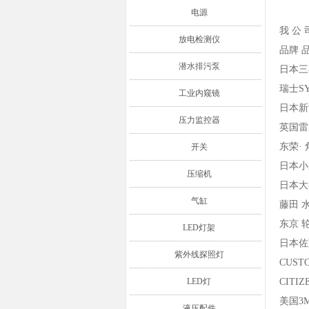
电源
我 公 
放电检测仪
品牌 
潜水排污泵
日本三
瑞士S
工业内窥镜
日本新
压力监控器
英国雷
东荣·
开关
日本小
压缩机
日本大
气缸
藤田 
东京 
LED灯架
日本佐
紫外线探照灯
CUST
LED灯
CITI
美国3
液压配件