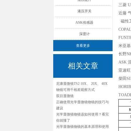
三菱 U
液压开关
近藤 气
磁性工
ASK传感器
COP
深度计
FUNT
查看更多
米亚基
长野N
ASK
相关文章
亚速旺
柴田S
尼康显微镜TS2 10X、 20X、 40X
HORI
物镜可用千相差观察方式
TOAD
双目显微镜
正确使用光学显微镜物镜的技巧与
建议
光学显微镜物镜该如何使用？看完
你就懂了
光学显微镜物镜的基本原理和使用