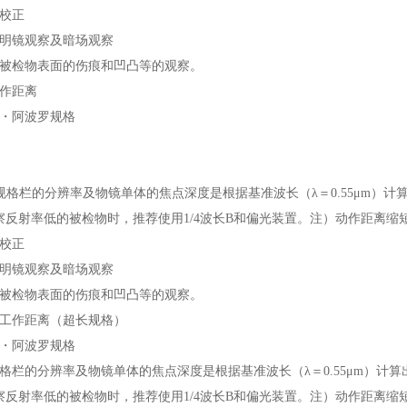
校正
明镜观察及暗场观察
被检物表面的伤痕和凹凸等的观察。
作距离
・阿波罗规格
规格栏的分辨率及物镜单体的焦点深度是根据基准波长（λ＝0.55μm）计
察反射率低的被检物时，推荐使用1/4波长B和偏光装置。注）动作距离缩短
校正
明镜观察及暗场观察
被检物表面的伤痕和凹凸等的观察。
工作距离（超长规格）
・阿波罗规格
格栏的分辨率及物镜单体的焦点深度是根据基准波长（λ＝0.55μm）计算
察反射率低的被检物时，推荐使用1/4波长B和偏光装置。注）动作距离缩短