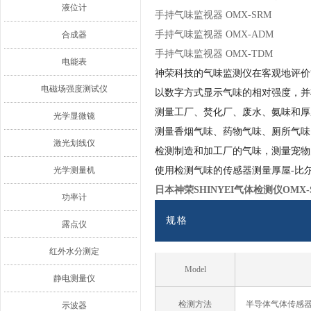
液位计
手持气味监视器 OMX-SRM
手持气味监视器 OMX-ADM
合成器
手持气味监视器 OMX-TDM
电能表
神荣科技的气味监测仪在客观地评价
电磁场强度测试仪
以数字方式显示气味的相对强度，并
测量工厂、焚化厂、废水、氨味和厚
光学显微镜
测量香烟气味、药物气味、厕所气味
激光划线仪
检测制造和加工厂的气味，测量宠物
光学测量机
使用检测气味的传感器测量厚屋-比尔
日本神荣SHINYEI气体检测仪OMX-
功率计
规格
露点仪
红外水分测定
Model
静电测量仪
检测方法
半导体气体传感
示波器