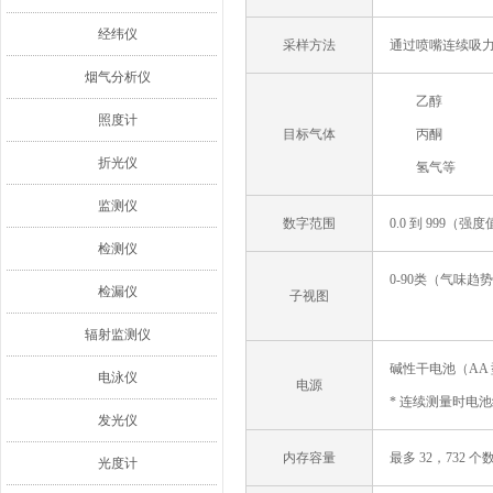
经纬仪
采样方法
通过喷嘴连续吸
烟气分析仪
乙醇
照度计
目标气体
丙酮
折光仪
氢气等
监测仪
数字范围
0.0 到 999（强
检测仪
0-90类（气味趋
检漏仪
子视图
辐射监测仪
碱性干电池（AA 
电泳仪
电源
* 连续测量时电池
发光仪
内存容量
最多 32，732 
光度计