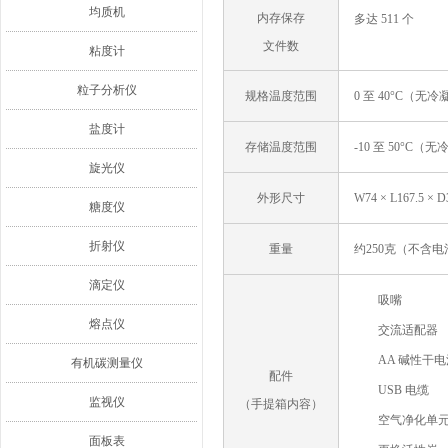
均质机
内存保存
多达 511 个
文件数
粘度计
粒子分析仪
规格温度范围
0 至 40°C（无冷
盐度计
存储温度范围
-10 至 50°C（
旋光仪
外形尺寸
W74 × L167.5
糖度仪
折射仪
重量
约250克（不含电
滴定仪
吸嘴
熔点仪
交流适配器
AA 碱性干电
有机碳测量仪
配件
USB 电缆
监视仪
（手提箱内容）
空气净化单
面板表