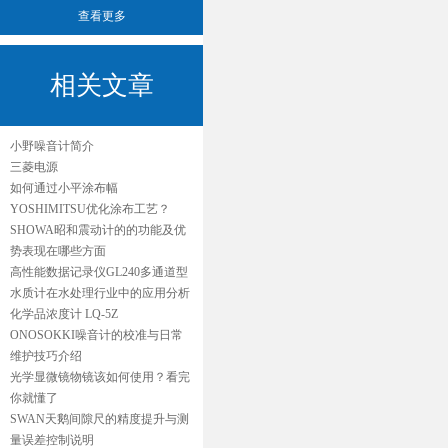
查看更多
相关文章
小野噪音计简介
三菱电源
如何通过小平涂布幅
YOSHIMITSU优化涂布工艺？
SHOWA昭和震动计的的功能及优
势表现在哪些方面
高性能数据记录仪GL240多通道型
水质计在水处理行业中的应用分析
化学品浓度计 LQ-5Z
ONOSOKKI噪音计的校准与日常
维护技巧介绍
光学显微镜物镜该如何使用？看完
你就懂了
SWAN天鹅间隙尺的精度提升与测
量误差控制说明