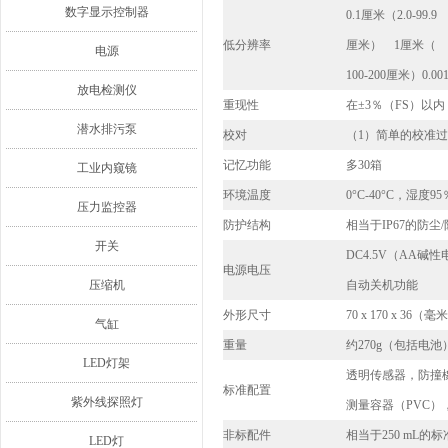
数字显示控制器
0.1厘米（2.0-99.9
低分辨率
厘米
）
1厘米（
电源
100-200
厘米）
0.00
放电检测仪
重现性
在±3％（FS）以
潜水排污泵
校对
（1）简单的校准过
记忆功能
多30箱
工业内窥镜
环境温度
0°C-40°C，湿度9
压力监控器
防护结构
相当于IP67的防尘
开关
DC4.5V（AA碱性电池
电源电压
压缩机
自动关机功能
外形尺寸
70 x 170 x 36（毫
气缸
重量
约270g（包括电池
LED灯架
透明传感器，防撞
标准配置
紫外线探照灯
测量容器（PVC）
非标配件
相当于250 mL的标
LED灯