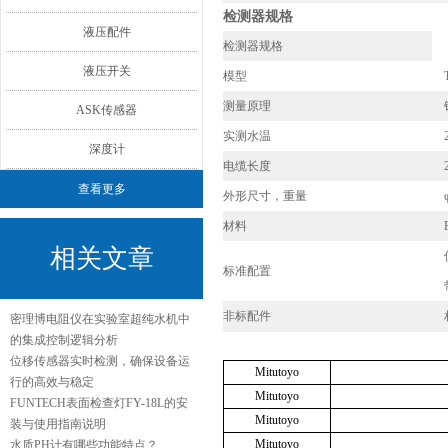
检测器规格
液压配件
检测器规格
液压开关
模型
T
测量原理
镜
ASK传感器
实测水温
2
深度计
电缆长度
2
查看更多
外形尺寸，重量
φ
材料
P
相关文章
仪
标准配置
带
非标配件
相
密理博电阻仪在实验室超纯水机中
的集成控制逻辑分析
位移传感器实时检测，确保设备运
Mitutoyo
行的高效与稳定
Mitutoyo
FUNTECH表面检查灯FY-18L的安
Mitutoyo
装与使用指南说明
Mitutoyo
水质PH计有哪些功能特点？