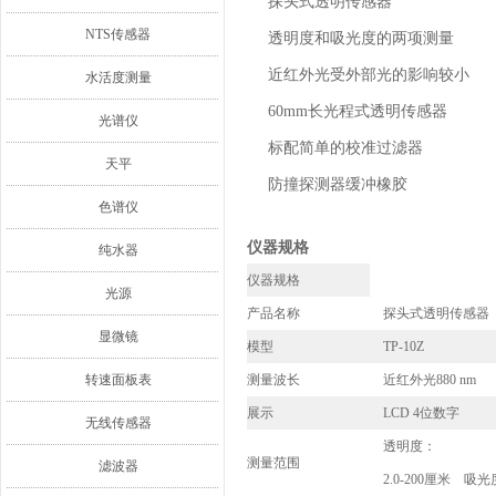
探头式透明传感器
NTS传感器
透明度和吸光度的两项测量
近红外光受外部光的影响较小
水活度测量
60mm长光程式透明传感器
光谱仪
标配简单的校准过滤器
天平
防撞探测器缓冲橡胶
色谱仪
仪器规格
纯水器
仪器规格
光源
产品名称
探头式透明传感器
显微镜
模型
TP-10Z
转速面板表
测量波长
近红外光880 nm
展示
LCD 4位数字
无线传感器
透明度：
测量范围
滤波器
2.0-200
厘米
吸光度：