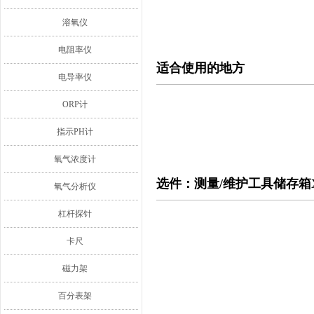
溶氧仪
电阻率仪
适合使用的地方
电导率仪
ORP计
指示PH计
氧气浓度计
选件：测量/维护工具储存箱XT
氧气分析仪
杠杆探针
卡尺
磁力架
百分表架