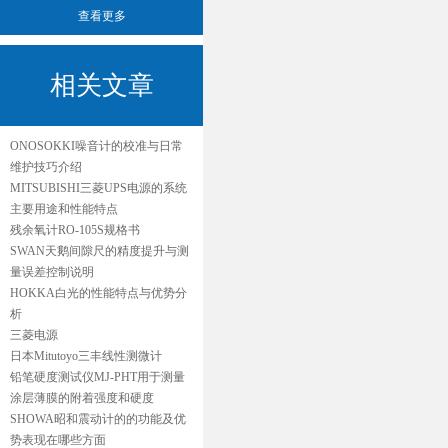
查看更多
相关文章
ONOSOKKI噪音计的校准与日常
维护技巧介绍
MITSUBISHI三菱UPS电源的系统
主要用途和性能特点
残余氧计RO-105S规格书
SWAN天鹅间隙尺的精度提升与测
量误差控制说明
HOKKA白光的性能特点与优势分
析
三菱电源
日本Mitutoyo三丰线性测微计
铅笔硬度测试仪MJ-PHT用于测量
涂层薄膜的附着强度和硬度
SHOWA昭和震动计的的功能及优
势表现在哪些方面