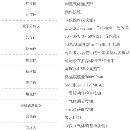
均质机
调整气体连接部
操作按钮
粘度计
（仅操作模块侧）
粒子分析仪
212×263×82mm（母机模块、气体
10～35℃/0～50%RH（无结露）
盐度计
100VAC适配器or 4节单2干电池
旋光仪
可以显示后进行的气体调整和警报动
糖度仪
可记录在多媒体卡或SD卡中
与PC的USB 2.0接口
折射仪
微隔膜流量300ml/min
滴定仪
SMC制1/8“FT-SMC-02
・警报动作检查按钮
熔点仪
・气体调节按钮
有机碳测量仪
・记录获取按钮
监视仪
显示LED
（仅限气体调整模块侧）
面板表