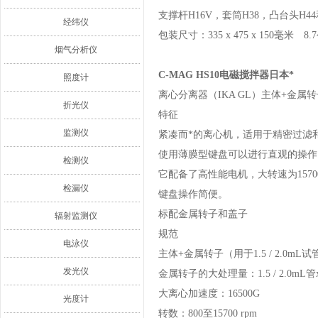
支撑杆H16V，套筒H38，凸台头H4
经纬仪
包装尺寸：335 x 475 x 150毫米 
烟气分析仪
C-MAG HS10电磁搅拌器日本*
照度计
离心分离器（IKA GL）主体+金属转子（用
折光仪
特征
监测仪
紧凑而*的离心机，适用于精密过滤
使用薄膜型键盘可以进行直观的操作
检测仪
它配备了高性能电机，大转速为15700
检漏仪
键盘操作简便。
标配金属转子和盖子
辐射监测仪
规范
电泳仪
主体+金属转子（用于1.5 / 2.0mL试
发光仪
金属转子的大处理量：1.5 / 2.0mL管x
大离心加速度：16500G
光度计
转数：800至15700 rpm