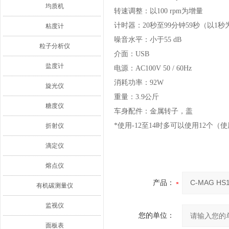
均质机
转速调整：以100 rpm为增量
计时器：20秒至99分钟59秒（以1
粘度计
噪音水平：小于55 dB
粒子分析仪
介面：USB
盐度计
电源：AC100V 50 / 60Hz
消耗功率：92W
旋光仪
重量：3.9公斤
糖度仪
车身配件：金属转子，盖
*使用-12至14时多可以使用12个（
折射仪
滴定仪
熔点仪
产品：
有机碳测量仪
监视仪
您的单位：
面板表