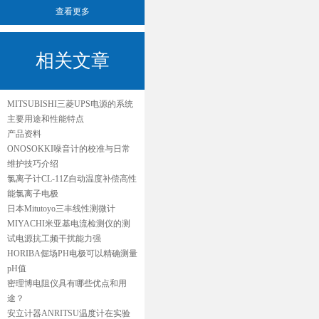
查看更多
相关文章
MITSUBISHI三菱UPS电源的系统
主要用途和性能特点
产品资料
ONOSOKKI噪音计的校准与日常
维护技巧介绍
氯离子计CL-11Z自动温度补偿高性
能氯离子电极
日本Mitutoyo三丰线性测微计
MIYACHI米亚基电流检测仪的测
试电源抗工频干扰能力强
HORIBA倔场PH电极可以精确测量
pH值
密理博电阻仪具有哪些优点和用
途？
安立计器ANRITSU温度计在实验