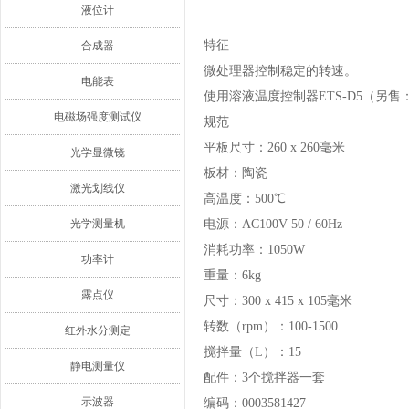
液位计
特征
合成器
微处理器控制稳定的转速。
电能表
使用溶液温度控制器ETS-D5（另售：
电磁场强度测试仪
规范
平板尺寸：260 x 260毫米
光学显微镜
板材：陶瓷
激光划线仪
高温度：500℃
光学测量机
电源：AC100V 50 / 60Hz
消耗功率：1050W
功率计
重量：6kg
露点仪
尺寸：300 x 415 x 105毫米
转数（rpm）：100-1500
红外水分测定
搅拌量（L）：15
静电测量仪
配件：3个搅拌器一套
示波器
编码：0003581427