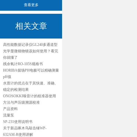
查看更多
相关文章
高性能数据记录仪GL240多通道型
光学显微镜物镜该如何使用？看完
你就懂了
残余氧计RO-105S规格书
HORIBA倔场PH电极可以精确测量
pH值
水质计的优点在于其快速、准确、
稳定的检测结果
ONOSOKKI噪音计的校准器使用
方法与声压级溯源校准
产品资料
流量泵
SP-231使用说明书
关于新品啄木鸟敲击锤WP-
632AM-R使用讲解