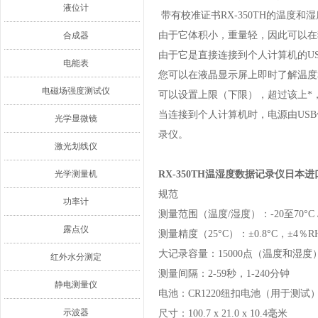
液位计
带有校准证书RX-350TH的温度和
由于它体积小，重量轻，因此可以在
合成器
由于它是直接连接到个人计算机的U
电能表
您可以在液晶显示屏上即时了解温度
电磁场强度测试仪
可以设置上限（下限），超过该上*
当连接到个人计算机时，电源由US
光学显微镜
录仪。
激光划线仪
光学测量机
RX-350TH温湿度数据记录仪日本进
规范
功率计
测量范围（温度/湿度）：-20至70°C /
露点仪
测量精度（25°C）：±0.8°C，±4％R
大记录容量：15000点（温度和湿度
红外水分测定
测量间隔：2-59秒，1-240分钟
静电测量仪
电池：CR1220纽扣电池（用于测试
示波器
尺寸：100.7 x 21.0 x 10.4毫米