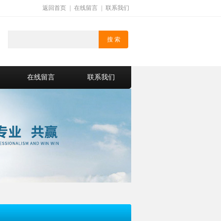
返回首页
|
在线留言
|
联系我们
在线留言
联系我们