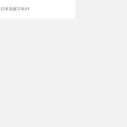
器日本东丽TORAY