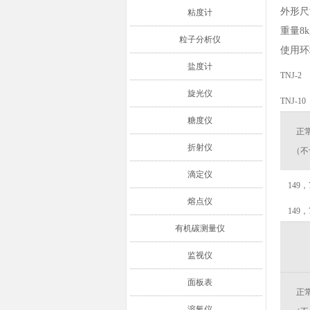
外形尺寸
粘度计
重量8kg
粒子分析仪
使用环
盐度计
TNJ-2
旋光仪
TNJ-10
糖度仪
正
折射仪
（不
滴定仪
149，
熔点仪
149，
有机碳测量仪
监视仪
面板表
正
溶氧仪