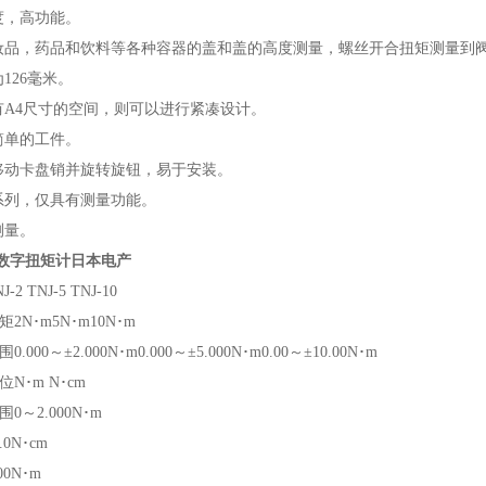
度，高功能。
妆品，药​​品和饮料等各种容器的盖和盖的高度测量，螺丝开合扭矩测量到
为126毫米。
有A4尺寸的空间，则可以进行紧凑设计。
简单的工件。
移动卡盘销并旋转旋钮，易于安装。
系列，仅具有测量功能。
测量。
-2数字扭矩计日本电产
-2 TNJ-5 TNJ-10
2N･m5N･m10N･m
.000～±2.000N･m0.000～±5.000N･m0.00～±10.00N･m
N･m N･cm
0～2.000N･m
.0N･cm
00N･m