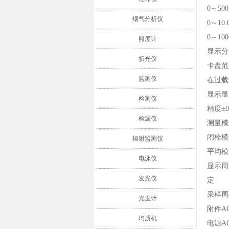
0～500
烟气分析仪
0～10.
0～100
照度计
显示分辨率
折光仪
卡盘范围
监测仪
在过载显
显示显
检测仪
精度±0.
检漏仪
测量模
闭栓模
辐射监测仪
平均模
电泳仪
显示周
发光仪
定
采样周期
光度计
附件A
均质机
电源AC