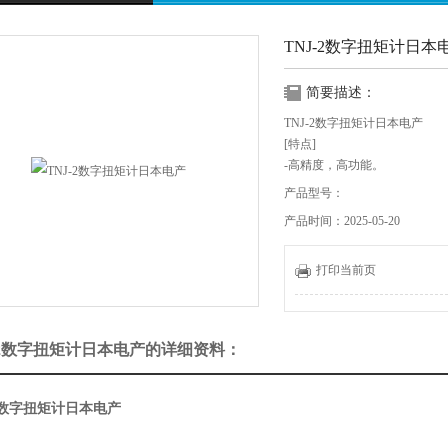
TNJ-2数字扭矩计日本
简要描述：
TNJ-2数字扭矩计日本电产
[特点]
-高精度，高功能。
-从化妆品，药​​品和饮料等
产品型号：
到阀门拧紧力。
产品时间：2025-05-20
-高度为126毫米。
-如果有A4尺寸的空间，则可
-安装简单的工件。
打印当前页
-通过移动卡盘销并旋转旋钮，
-低价系列，仅具有测量功能。
-易于测量。
-2数字扭矩计日本电产的详细资料：
-2数字扭矩计日本电产