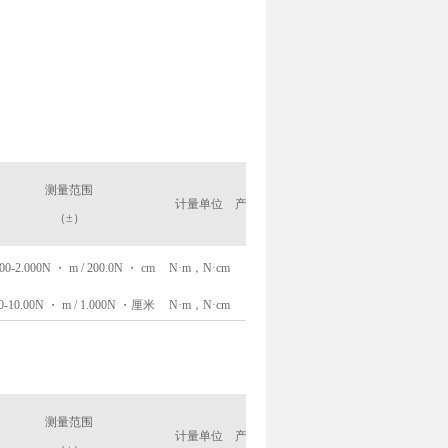
测量范围
计量单位
产品详情
过载显示
（±）
000-2.000N ・ m / 200.0N ・ cm
N·m，N·cm
身体
LCD子显示屏上显示“ OV
00-10.00N ・ m / 1.000N ・厘米
N·m，N·cm
身体
LCD子显示屏上显示“ OV
测量范围
计量单位
产品详情
过载显示