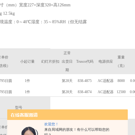
（mm）宽度227×深度320×高126mm
 12.5kg
境温度：0～40℃湿度：35～85%RH（但无结露
正常
常单价
重量
小起订量
幻灯片折扣
出货日
Trusco代码
电源供应
含税）
（克）
期
795日圆
1件
第28天
838-4875
AC适配器
8000
0.
795日圆
1件
第28天
838-4874
AC适配器
12500
0.
型号
正常
欢迎您！
常单价
重量
来自局域网的朋友！有什么可以帮助您的
小起订量
幻灯片折扣
出货日
Trusco代码
电源供应