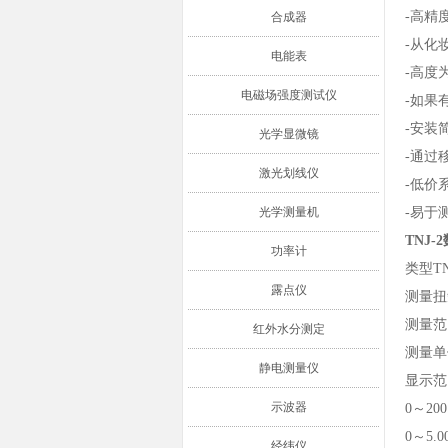
-高精
合成器
-从化
电能表
-高度
电磁场强度测试仪
-如果
-安装
光学显微镜
-通过
激光划线仪
-低价
光学测量机
-易于
TNJ
功率计
类型TNJ
露点仪
测量扭矩
测量范围0
红外水分测定
测量单位
静电测量仪
显示范围
示波器
0～200
0～5.0
经纬仪