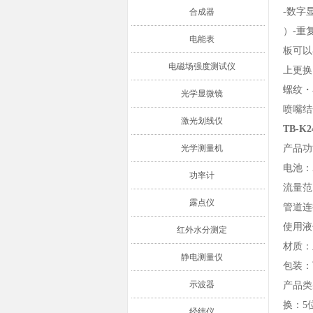
-数字
合成器
）-重
电能表
板可以
电磁场强度测试仪
上更换
螺纹・
光学显微镜
喷嘴结
激光划线仪
TB-
光学测量机
产品功
电池：
功率计
流量范围
露点仪
管道连
使用液体
红外水分测定
材质：
静电测量仪
包装：
示波器
产品类
换：5位
经纬仪