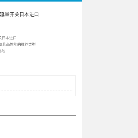
量计流量开关日本进口
开关日本进口
价且高性能的推荐类型
电池
准）-显示
一侧转换为内
查排出量