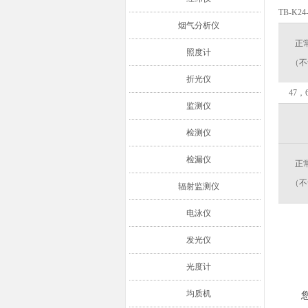
TB-K24
烟气分析仪
正
照度计
（不
折光仪
47，
监测仪
检测仪
检漏仪
正
（不
辐射监测仪
电泳仪
发光仪
光度计
均质机