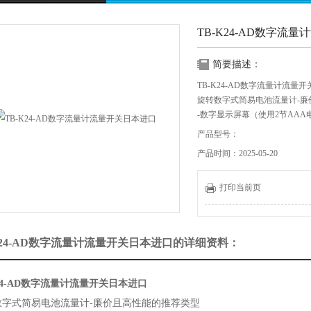
TB-K24-AD数字流
简要描述：
TB-K24-AD数字流量计流量
旋转数字式简易电池流量计-廉
-数字显示屏幕（使用2节AAA
）-重复系统0.2％进行校准（校
产品型号：
板可以在4个方向
产品时间：2025-05-20
上更换・可以通过安装套筒将
螺纹・小尺寸使其易于与喷枪
喷嘴结合使用・您可以立即检
打印当前页
K24-AD数字流量计流量开关日本进口的详细资料：
K24-AD数字流量计流量开关日本进口
字式简易电池流量计-廉价且高性能的推荐类型