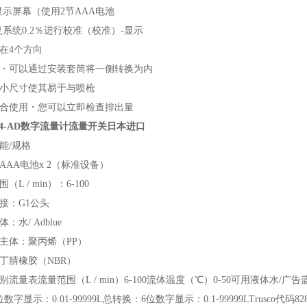
显示屏幕（使用2节AAA电池
复系统0.2％进行校准（校准）-显示
在4个方向
・可以通过安装套筒将一侧转换为内
小尺寸使其易于与喷枪
合使用・您可以立即检查排出量
K24-AD数字流量计流量开关日本进口
能/规格
AAA电池x 2（标准设备）
（L / min）：6-100
接：G1公头
：水/ Adblue
主体：聚丙烯（PP）
丁腈橡胶（NBR）
别流量表流量范围（L / min）6-100流体温度（℃）0-50可用液体水/
数字显示：0.01-99999L总转换：6位数字显示：0.1-99999LTrusco代码8