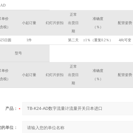
-AD
正常
常单价
准确度
小起订量
幻灯片折扣
出货日
配管姿势
含税）
（％）
期
625日圆
1件
第二天
±1％（重复0.2％）
4向可变
型号
正常
常单价
准确度
小起订量
幻灯片折扣
出货日
配管姿势
含税）
（％）
期
产品：
您的单位：