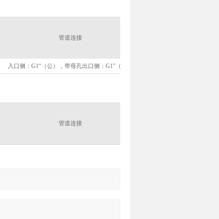
重量
管道连接
（公
内部容量
斤）
入口侧：G1“（公），带母孔出口侧：G1”（公）
0.4
一
重量
管道连接
（公
内部容量
斤）