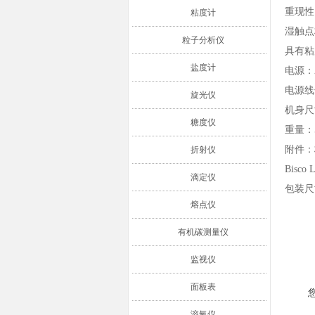
重现性
粘度计
湿触点
粒子分析仪
具有粘
盐度计
电源：AC
电源线
旋光仪
机身尺寸
糖度仪
重量：5
附件：
折射仪
Bisco 
滴定仪
包装尺寸
熔点仪
有机碳测量仪
监视仪
面板表
溶氧仪