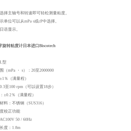
选择主轴号和转速即可轻松测量粘度。
示单位可以从mPa·s或cP中选择。
日语显示。
旋转粘度计日本进口Biscotech
L型
（mPa ・ s）：20至2000000
±1％（满量程）
.3至100 rpm（可以设置18步）
：±0.2％（满量程）
材料：不锈钢（SUS316）
度校正功能
100V 50 / 60Hz
长度：1.8m