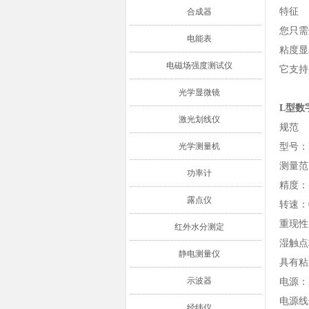
特征
合成器
您只需
电能表
粘度显
电磁场强度测试仪
它支持
光学显微镜
L型数字
激光划线仪
规范
光学测量机
型号：
测量范围
功率计
精度：
露点仪
转速：0
重现性
红外水分测定
湿触点
静电测量仪
具有粘
示波器
电源：AC
电源线
经纬仪