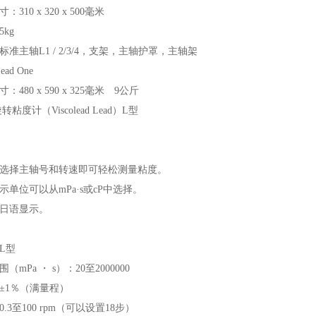
：310 x 320 x 500毫米
kg
标准主轴L1 / 2/3/4，支架，主轴护罩，主轴架
Lead One
：480 x 590 x 325毫米 9公斤
粘度计（Viscolead Lead）L型
选择主轴号和转速即可轻松测量粘度。
示单位可以从mPa·s或cP中选择。
日语显示。
L型
（mPa ・ s）：20至2000000
±1％（满量程）
.3至100 rpm（可以设置18步）