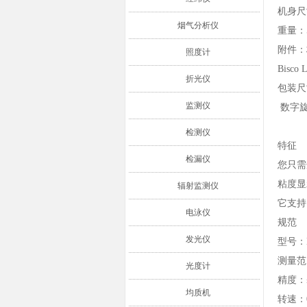
机身尺寸
烟气分析仪
重量：5
附件：
照度计
Bisco 
折光仪
包装尺寸
监测仪
数字旋转
检测仪
特征
检漏仪
您只需
粘度显
辐射监测仪
它支持
电泳仪
规范
发光仪
型号：
测量范围
光度计
精度：
均质机
转速：0