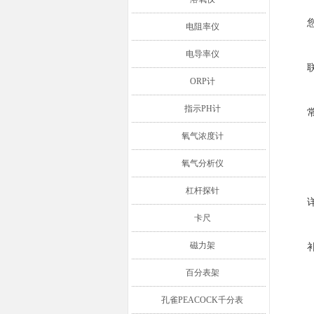
电阻率仪
电导率仪
ORP计
指示PH计
氧气浓度计
氧气分析仪
杠杆探针
卡尺
磁力架
百分表架
孔雀PEACOCK千分表