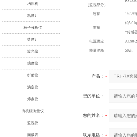
RS2
均质机
（监视部分）
连接
1/4“
粘度计
约5.0
粒子分析仪
重量
*传感
盐度计
电源供应
AC90-2
能量消耗
50瓦
旋光仪
糖度仪
折射仪
产品：
滴定仪
您的单位：
熔点仪
有机碳测量仪
您的姓名：
监视仪
面板表
联系电话：