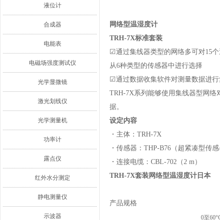
液位计
网络型温湿度计
合成器
TRH-7X标准套装
电能表
☑通过集线器类型的网络多可对15
电磁场强度测试仪
从6种类型的传感器中进行选择
☑通过数据收集软件对测量数据进行
光学显微镜
TRH-7X系列能够使用集线器型网
激光划线仪
据。
光学测量机
设定内容
・主体：TRH-7X
功率计
・传感器：THP-B76（超紧凑型传
露点仪
・连接电缆：CBL-702（2 m）
TRH-7X套装网络型温湿度计日本
红外水分测定
静电测量仪
产品规格
示波器
0至6