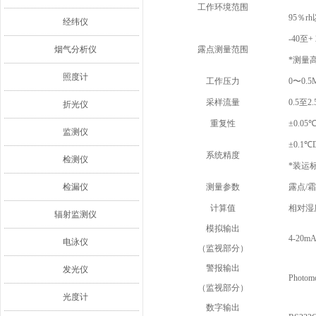
工作环境范围
95％
经纬仪
-40至+
烟气分析仪
露点测量范围
*测量
照度计
工作压力
0〜0.5
采样流量
0.5至2
折光仪
重复性
±0.0
监测仪
±0.1℃
系统精度
检测仪
*装运
检漏仪
测量参数
露点/
计算值
相对湿度
辐射监测仪
模拟输出
4-20m
电泳仪
（监视部分）
警报输出
发光仪
Phot
（监视部分）
光度计
数字输出