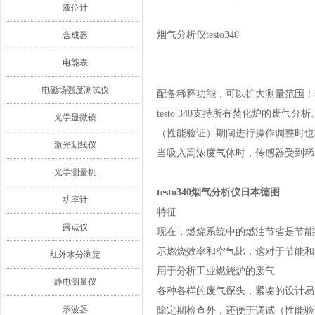
液位计
烟气分析仪testo340
合成器
电能表
气体检测
电磁场强度测试仪
配备稀释功能，可以扩大测量范围！
testo 340支持所有焚化炉的
光学显微镜
（性能验证）期间进行操作调整时也
激光划线仪
当吸入高浓度气体时，传感器受到稀
光学测量机
testo340烟气分析仪日本德图
功率计
特征
露点仪
现在，燃烧系统中的燃油节省是节能措
示燃烧效率和空气比，这对于节能和
红外水分测定
用于分析工业燃烧炉的废气
静电测量仪
各种各样的废气探头，紧凑的设计易
示波器
除定期检查外，还便于调试（性能验