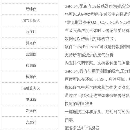
testo 340配备有O2传感器作为
经纬仪
您可以从6种类型的传感器中选择适
烟气分析仪
*雷克斯装备有O2，CO，NO和NO
当吸入高浓度气体时，传感器受到稀
照度计
数据可以传输到打印机或PC。
折光仪
软件“ easyEmission”可以进行数据
监测仪
支持所有燃烧炉的废气分析
内置排气调节泵。支持各种废气测量
检测仪
testo 340具有与用于测量的吸气
检漏仪
厚度可以在环氧，FRP，焦油环氧
燃烧废气中所含的水蒸气作为冷凝水
辐射监测仪
通过防止排水流进主体来保护传感器
电泳仪
快速的测量准备
发光仪
一键连接主体和探头。启动时间约为
归零。
光度计
配备多达4个传感器