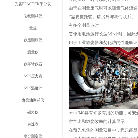
孔雀PEACOCK千分表
由于在测量废气时可以测量气体流速
裂纹测试仪
*需要皮托管。请另外与我们联系。
有多个测量点时
量规
它使用电池运行长达6个小时，因此
数显测厚仪
用于工业燃烧器和焚化炉的性能验证
测量仪
数字计数器
ASK压力表
ASK温度计
食品油测试仪
磁力仪
testo 340具有许多有用的功
空气比和燃烧效率的计算显示
转速表
在预先包含的测量项目中，您只能显
水分测定仪