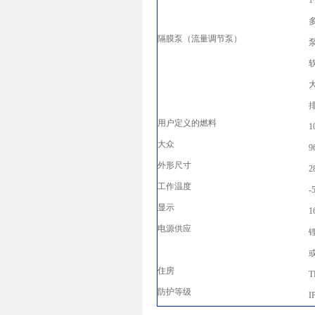
隔膜泵（流量调节泵）
泵
排
用户定义的燃料
大众
外形尺寸
2
工作温度
-
显示
1
电源供应
锂
或
住房
T
防护等级
I