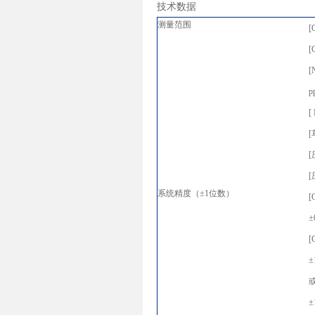
技术数据
测量范围
[
[
[
p
[
[
[
[
系统精度（±1位数）
[
±
±
或
±