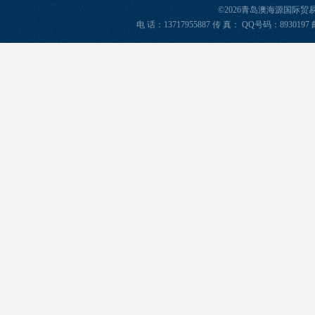
©2026青岛澳海源国际
电 话：13717955887 传 真： QQ号码：8930197