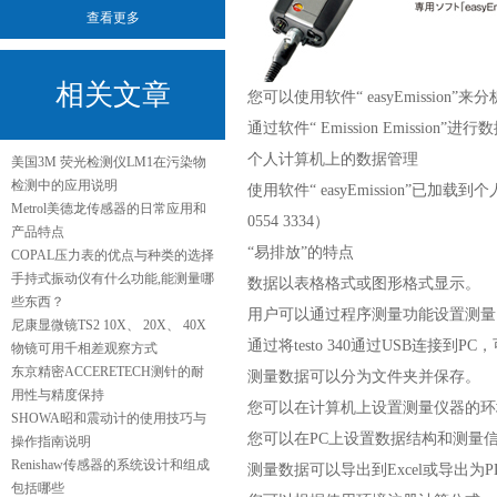
查看更多
相关文章
您可以使用软件“ easyEmissi
通过软件“ Emission Emission”进
个人计算机上的数据管理
美国3M 荧光检测仪LM1在污染物
检测中的应用说明
使用软件“ easyEmission
Metrol美德龙传感器的日常应用和
0554 3334）
产品特点
“易排放”的特点
COPAL压力表的优点与种类的选择
手持式振动仪有什么功能,能测量哪
数据以表格格式或图形格式显示。
些东西？
用户可以通过程序测量功能设置测量
尼康显微镜TS2 10X、 20X、 40X
通过将testo 340通过USB连接到
物镜可用千相差观察方式
东京精密ACCERETECH测针的耐
测量数据可以分为文件夹并保存。
用性与精度保持
您可以在计算机上设置测量仪器的环
SHOWA昭和震动计的使用技巧与
您可以在PC上设置数据结构和测量信息，
操作指南说明
Renishaw传感器的系统设计和组成
测量数据可以导出到Excel或导出为P
包括哪些