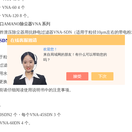
VNA-60 4 个
 VNA-120 8 个。
口AMANO除尘器VNA 系列
炸泄压除尘器用抗静电过滤器VNA-SDN（适用于粒径10μm左右的带电粉
A-SDN系列粉尘爆炸泄压除尘器的抗静电过滤器。
欢迎您！
来自局域网的朋友！有什么可以帮助您的
用于粒径约10 μm 的带电粉末。
吗？
括过滤器框架/填料、铝板和地线。
能用水清洗。
计更换：1 至1.5 年/次（视使用情况而定）
换前请仔细阅读使用说明书中的注意事项。
个
0SDN
2 个・每个
VNA-45SDN 3 个
VNA-60DN 4 个。