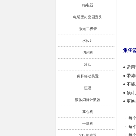
继电器
电缆密封套固定头
激光二极管
水位计
集尘
切割机
冷却
● 适
● 带
稀释摇动装置
● 不
恒温
● 预
液体闪烁计数器
● 更
离心机
・ 每个 
干燥机
・ 每个 
・ 每个 
NTS传感器