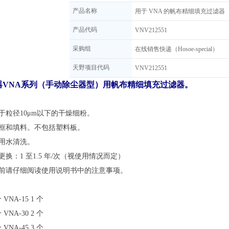
产品名称
用于 VNA 的帆布精细填充过滤器
产品代码
VNV212551
采购组
在线销售快递（Hosoe-special）
天野项目代码
VNV212551
器VNA系列（手动除尘器型）用帆布精细填充过滤器。
用于粒径10μm以下的干燥细粉。
滤框和填料。
不包括塑料板。
能用水清洗。
计更换：1 至1.5 年/次（视使用情况而定）
换前请仔细阅读使用说明书中的注意事项。
VNA-15 1 个
VNA-30 2 个
VNA-45 3 个