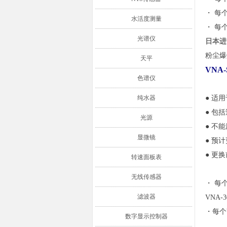
・ 每个 
水活度测量
・ 每个
光谱仪
日本进
粉尘爆
天平
VN
色谱仪
纯水器
● 适
● 包
光源
● 不
显微镜
● 预
● 更
转速面板表
无线传感器
・ 每
滤波器
VNA-3
・
每个
数字显示控制器