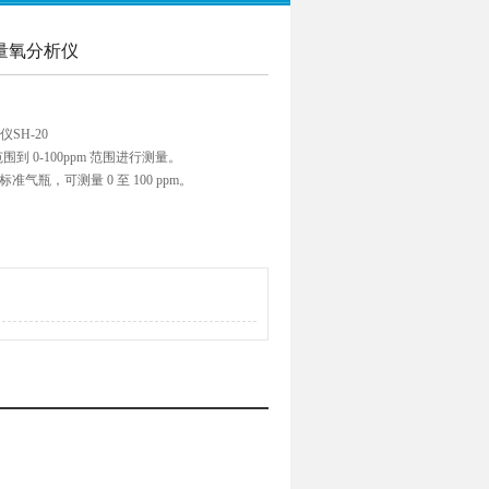
微量氧分析仪
SH-20
围到 0-100ppm 范围进行测量。
准气瓶，可测量 0 至 100 ppm。
松在本地或客户现场更换传感器。
到 % 的 4 个范围中自由选择。
动范围切换。