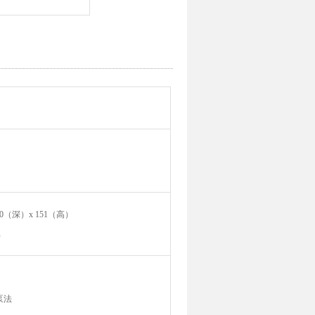
210（深）x 151（高）
高）
泵法