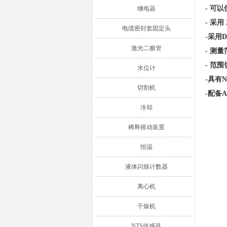
- 可
继电器
- 采用
电缆密封套固定头
-采用
激光二极管
- 测量
- 范
水位计
-具有
切割机
-配备
冷却
稀释摇动装置
恒温
液体闪烁计数器
离心机
干燥机
NTS传感器