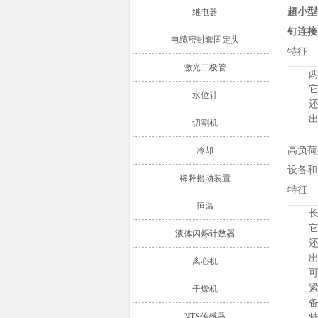
超小型
继电器
钉连接
电缆密封套固定头
特征
激光二极管
水位计
出
切割机
高负荷
冷却
设备和
稀释摇动装置
特征
恒温
液体闪烁计数器
出
离心机
紧
干燥机
NTS传感器