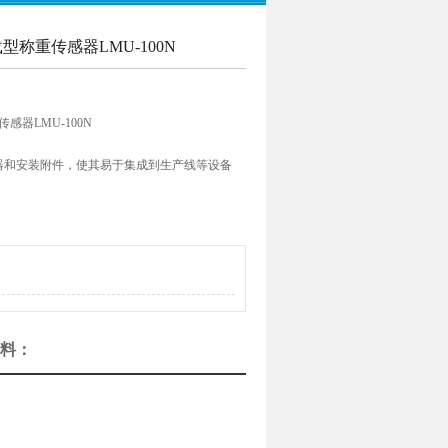
型称重传感器LMU-100N
感器LMU-100N
器和安装附件，使其易于集成到生产线等设备
并可用于广泛的应用。
它与用于特定目的和目的的显示器捆绑在一起。
Connect 系列，它允许您将多个称重传感器连接
资料：