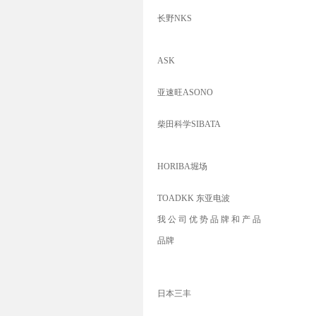
长野NKS
ASK
亚速旺ASONO
柴田科学SIBATA
HORIBA堀场
TOADKK 东亚电波
我 公 司 优 势 品 牌 和 产 品
品牌
日本三丰