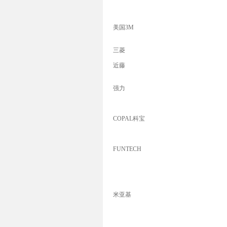
美国3M
三菱
近藤
强力
COPAL科宝
FUNTECH
米亚基