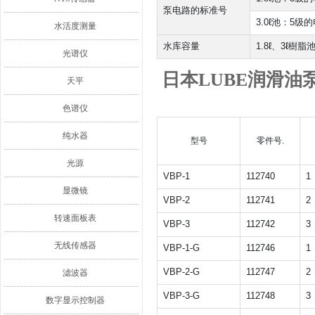
泵电路的标准号
3.0ℓ池：5级
水活度测量
水库容量
1.8ℓ、3ℓ樹
光谱仪
日本LUBE润滑油泵 V
天平
色谱仪
纯水器
型号
零件号.
光源
VBP-1
112740
1
显微镜
VBP-2
112741
2
转速面板表
VBP-3
112742
3
无线传感器
VBP-1-G
112746
1
VBP-2-G
112747
2
滤波器
VBP-3-G
112748
3
数字显示控制器