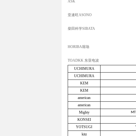
ASK
亚速旺ASONO
柴田科学SIBATA
HORIBA堀场
TOADKK 东亚电波
UCHIMURA
UCHIMURA
KEM
KEM
american
american
Mighty
MT
KONSEI
YOTSUGI
kitz