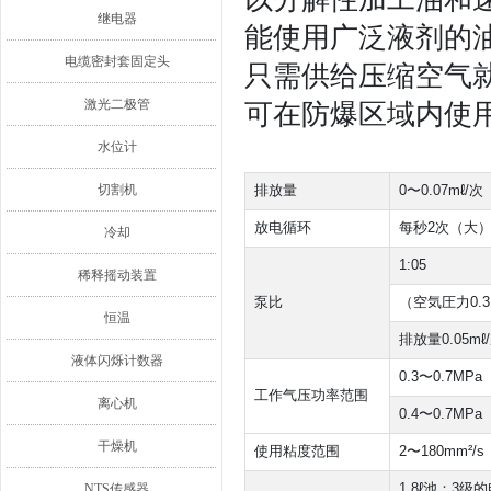
继电器
能使用广泛液剂的
电缆密封套固定头
只需供给压缩空气
激光二极管
可在防爆区域内使
水位计
切割机
排放量
0〜0.07mℓ/次
放电循环
每秒2次（大
冷却
1:05
稀释摇动装置
泵比
（空気圧力0.3
恒温
排放量0.05m
液体闪烁计数器
0.3〜0.7MPa
工作气压功率范围
离心机
0.4〜0.7M
干燥机
使用粘度范围
2〜180mm²/s
NTS传感器
1.8ℓ池：3级