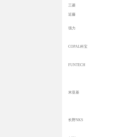
三菱
近藤
强力
COPAL科宝
FUNTECH
米亚基
长野NKS