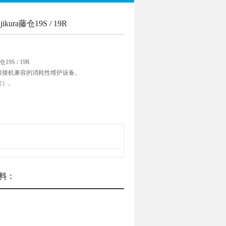
ra藤仓19S / 19R
9S / 19R
仓的熔接机兼容的消耗性维护设备。
套）。
/ 60R / 17R / 50R
因此请定期更换电极棒。
资料：