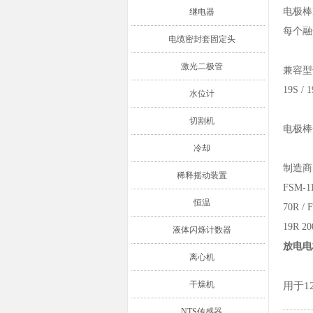
电极棒
继电器
每个融
电缆密封套固定头
激光二极管
兼容型
19S / 1
水位计
切割机
电极棒
冷却
制造商
稀释摇动装置
FSM-11
恒温
70R /
19R 2
液体闪烁计数器
放电电极
离心机
干燥机
用于12
NTS传感器