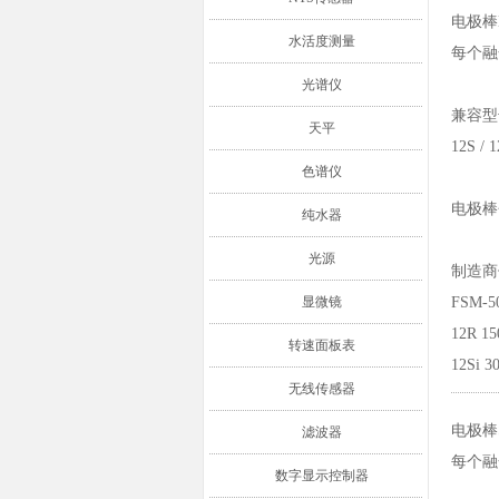
电极棒
水活度测量
每个融
光谱仪
兼容型
天平
12S / 
色谱仪
电极棒
纯水器
光源
制造商
显微镜
FSM-5
12R 1
转速面板表
12Si 
无线传感器
电极棒
滤波器
每个融
数字显示控制器