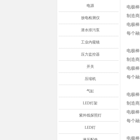
电源
电极棒
制造商
放电检测仪
电极棒
潜水排污泵
每个融
工业内窥镜
电极棒
压力监控器
制造商
开关
电极棒
每个融
压缩机
气缸
电极棒
LED灯架
制造商
电极棒
紫外线探照灯
每个融
LED灯
电极棒
液压配件