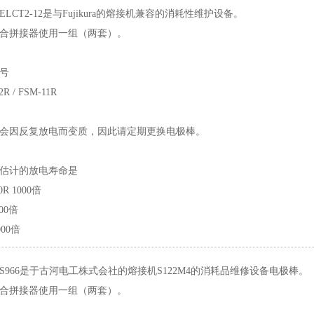
ELCT2-12是与Fujikura的熔接机兼容的消耗性维护设备。
合拼接器使用一组（两套）。
号
12R / FSM-11R
会因反复放电而变质，因此请定期更换电极棒。
估计的放电寿命是
0R 1000倍
500倍
3000倍
S966是于古河电工株式会社的熔接机S122M4的消耗品维修设备电极棒。
合拼接器使用一组（两套）。