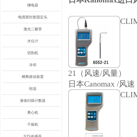
继电器
电缆密封套固定头
CLI
激光二极管
水位计
切割机
冷却
21（风速/风量）
稀释摇动装置
日本Canomax /风速
恒温
CLI
液体闪烁计数器
离心机
干燥机
NTS传感器