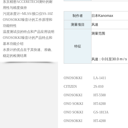
东京精密ACCERETECH测针的耐
用性与精度保持
污泥浓度计>MLSS/接口仪SS-10Z
制作者
日本Kanomax
ONOSOKKI噪音计的工作原理和
测量项目
风速
功能特性
温度测试仪的特点和产品应用说明
测量范围
ONOSOKKI噪音计的产品特点和
基本功能介绍
特征
水质计的优点在于其快速、准确、
稳定的检测结果
风速：0.01至30.0 m / s
ONOSOKKI
LA-1411
CITIZEN
2S-010
ONOSOKKI
HT-5500
ONO SOKKI
HT-6200
ONO SOKKI
GS-1813A
ONOSOKKI
HT-4200