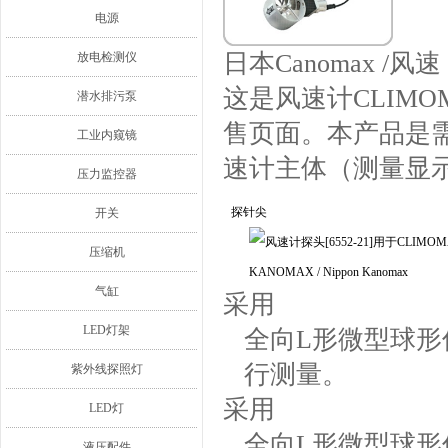
电源
日本Canomax /风速
放电检测仪
这是风速计CLIMOMA
潜水排污泵
售页面。本产品是
工业内窥镜
速计主体（测量显
压力监控器
探针尖
开关
压缩机
气缸
采用
LED灯架
全向L形微型球
行测量。
紫外线探照灯
采用
LED灯
全向L形微型球
液压配件