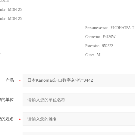
65013
 ruler MDH-25
 ruler MDH-25
Pressure sensor P10DHATPA-T
Connector F4130W
o
Extension 952322
I
Cutter M1
产品：
您的单位：
您的姓名：