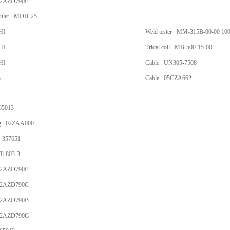
02AZD790F
 ruler MDH-25
HI
Weld tester MM-315B-00-00 10
HI
Tridal coil MB-500-15-00
HI
Cable UN305-7508
o
Cable 05CZA662
65013
g 02ZAA000
 357651
8-803-3
02AZD790F
02AZD790C
02AZD790B
02AZD790G