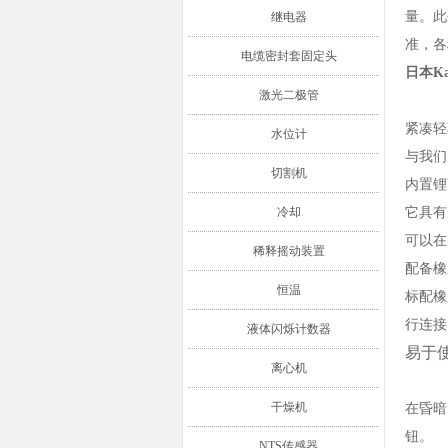
量。此
继电器
准，各
电缆密封套固定头
日本Ka
激光二极管
紧凑轻
水位计
与我们
切割机
内置锂
冷却
它具有
可以在
稀释摇动装置
配备橡
恒温
标配橡
行连接
液体闪烁计数器
易于
离心机
干燥机
在昏暗
钮。
NTS传感器