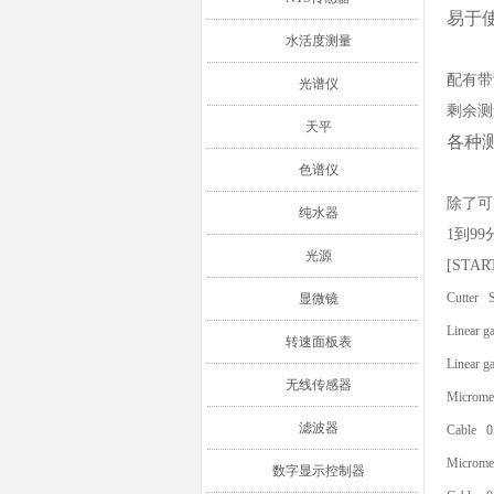
易于
水活度测量
配有带
光谱仪
剩余测
天平
各种
色谱仪
除了可
纯水器
1到9
光源
[ST
Cutter
显微镜
Linear 
转速面板表
Linear 
无线传感器
Microme
滤波器
Cable 
Microme
数字显示控制器