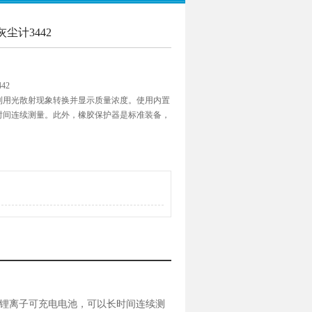
灰尘计3442
42
利用光散射现象转换并显示质量浓度。使用内置
时间连续测量。此外，橡胶保护器是标准装备，
性，使其适合测量工作环境。还提供了诸如自动
数据记录/计算功能之类的实用程序。
锂离子可充电电池，可以长时间连续测