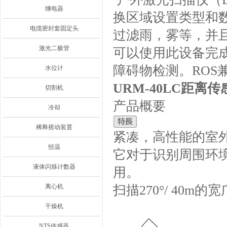
继电器
换区域设置类型和
电缆密封套固定头
过滤雨，雾等，并
激光二极管
可以使用此设备完成
障碍物检测。ROS
水位计
URM-40LC距离
切割机
产品概要
冷却
稀释摇动装置
紧凑，高性能的室
恒温
它对于识别周围环
液体闪烁计数器
用。
离心机
扫描270°/ 40m的
干燥机
NTS传感器