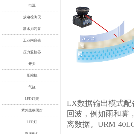
电源
放电检测仪
潜水排污泵
工业内窥镜
压力监控器
开关
压缩机
气缸
LED灯架
LX数据输出模式
紫外线探照灯
回波，例如雨和雾
LED灯
离数据。URM-40
液压配件