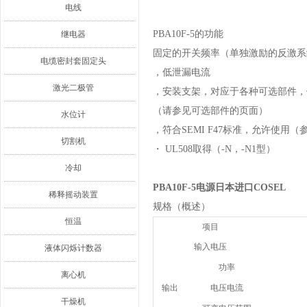
电线
PBA10F-5的功能
继电器
固定的开关频率（单独激励的反激系
电缆密封套固定头
，低泄漏电流
激光二极管
，安装支架，对应于各种可选部件，
（请参见可选部件的页面）
水位计
，符合SEMI F47标准，允许使用（参
切割机
・ UL508取得（-N，-N1型）
冷却
PBA10F-5电源日本进口COSEL
稀释摇动装置
规格（概述）
恒温
项目
输入电压
液体闪烁计数器
功率
离心机
输出
电压电流
干燥机