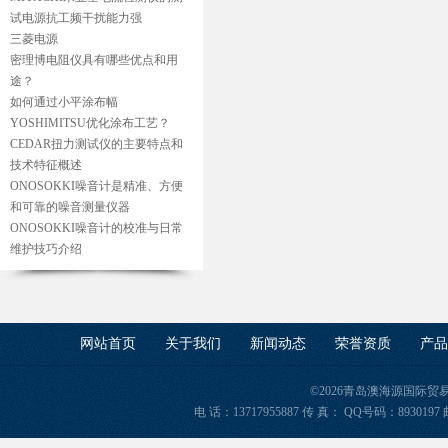
试电源抗工频干扰能力强
三菱电源
密理博电阻仪具有哪些优点和用
途？
如何通过小平涂布幅
YOSHIMITSU优化涂布工艺？
CEDAR扭力测试仪的主要特点和
技术特征概述
ONOSOKKI噪音计是精准、方便
和可靠的噪音测量仪器
ONOSOKKI噪音计的校准与日常
维护技巧介绍
网站首页
关于我们
新闻动态
荣誉资质
产品
©2026青岛澳海源国际
电 话：13717955887 传 真： QQ号码：8930197