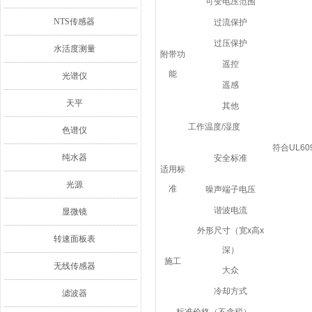
可变电压范围
NTS传感器
过流保护
过压保护
水活度测量
附带功
遥控
能
光谱仪
遥感
天平
其他
工作温度/湿度
色谱仪
符合UL609
纯水器
安全标准
适用标
光源
准
噪声端子电压
谐波电流
显微镜
外形尺寸（宽x高x
转速面板表
深）
施工
无线传感器
大众
冷却方式
滤波器