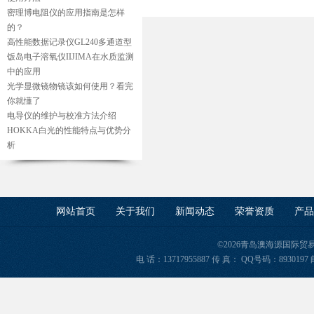
密理博电阻仪的应用指南是怎样
的？
高性能数据记录仪GL240多通道型
饭岛电子溶氧仪IIJIMA在水质监测
中的应用
光学显微镜物镜该如何使用？看完
你就懂了
电导仪的维护与校准方法介绍
HOKKA白光的性能特点与优势分
析
网站首页
关于我们
新闻动态
荣誉资质
产品
©2026青岛澳海源国际
电 话：13717955887 传 真： QQ号码：8930197