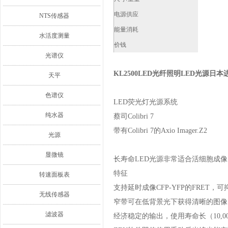
电源供应
NTS传感器
能量消耗
水活度测量
价钱
光谱仪
KL2500LED光纤照明LED光源日本
天平
色谱仪
LED荧光灯光源系统
纯水器
蔡司Colibri 7
带有Colibri 7的Axio Imager.Z2
光源
显微镜
长寿命LED光源非常适合活细胞成像
特征
转速面板表
支持延时成像CFP-YFP的FRET
无线传感器
窄带可在低背景光下获得清晰的图像
滤波器
经济稳定的输出，使用寿命长（10,0