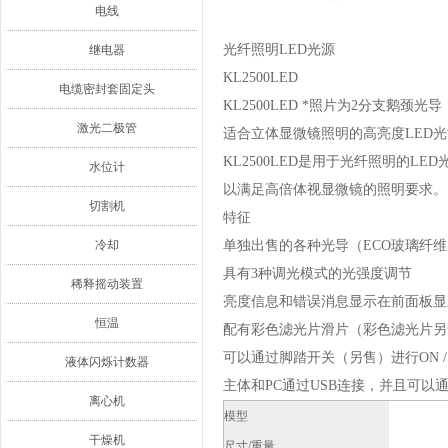
电线
光纤照明LED光源
继电器
KL2500LED
电缆密封套固定头
KL2500LED *照片为2分支鹅颈光
激光二极管
适合立体显微镜照明的高亮度LED光
KL2500LED是用于光纤照明的L
水位计
以满足高倍体视显微镜的照明要求。
切割机
特征
冷却
单独出售的各种光导（ECO玻璃纤
具有3种调光模式的光强度调节
稀释摇动装置
亮度信息和错误消息显示在前面板显
恒温
配有彩色滤光片滑片（彩色滤光片另
可以通过脚踏开关（另售）进行ON / 
液体闪烁计数器
主体和PC通过USB连接，并且可以
离心机
模型
干燥机
尺寸/重量