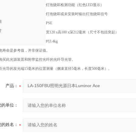
灯泡烧坏检测功能（红色LED显示）
灯泡烧坏或未安装时输出灯泡烧坏信号
准
PSE
寸
宽120 x高180 x深212毫米（尺寸不包括突起）
约3.4kg
。灯泡寿命是参考值，并非保证值。
。请购买此光源装置和附带监控光纤的光纤导光管。
在距光导的发光端15毫米的位置测量（捆束直径5毫米，长度500毫米）。
产品：
您的单位：
您的姓名：