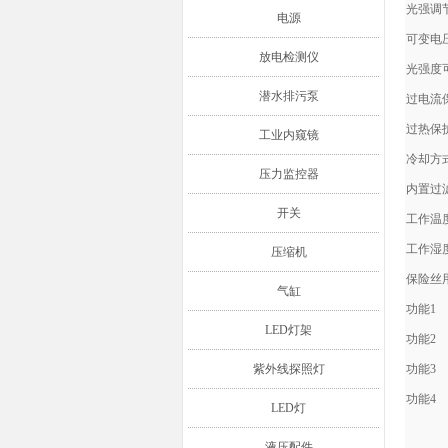
光强调
电源
可变电
放电检测仪
光强度可
潜水排污泵
过电流
过热保
工业内窥镜
冷却方
压力监控器
内置过
开关
工作温
工作湿
压缩机
保险丝
气缸
功能1
LED灯架
功能2
紫外线探照灯
功能3
功能4
LED灯
液压配件