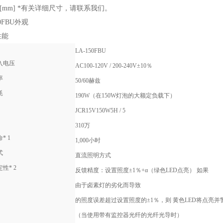
[mm] *有关详细尺寸，请联系我们。
50FBU外观
性能
LA-150FBU
入电压
AC100-120V / 200-240V±10％
率
50/60赫兹
耗
190W（在150W灯泡的大额定负载下）
JCR15V150W5H / 5
310万
* 1
1,000小时
式
直流照明方式
性* 2
反馈精度：设置照度±1％+α（绿色LED点亮） 如果
由于卤素灯的劣化而导致
的照度误差超过设置照度的±1％，则 黄色LED将点亮并警
（当使用带有监控器光纤的光纤光导时）