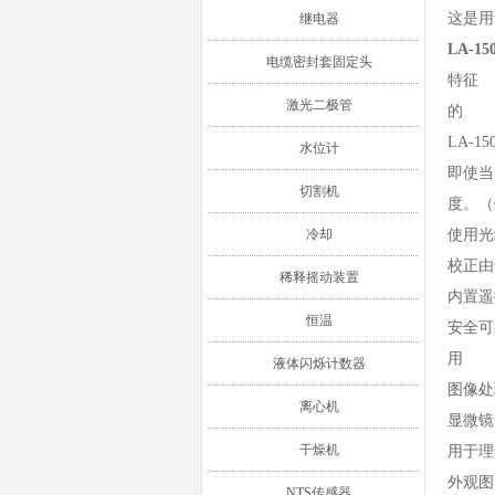
这是用
继电器
LA-1
电缆密封套固定头
特征
激光二极管
的
LA-
水位计
即使当
切割机
度。（
冷却
使用光
校正由
稀释摇动装置
内置遥
恒温
安全可
用
液体闪烁计数器
图像处
离心机
显微镜
干燥机
用于理
外观图
NTS传感器