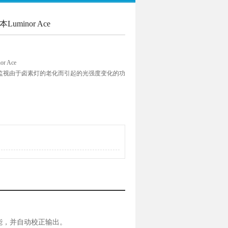
uminor Ace
r Ace
光纤监视由于卤素灯的老化而引起的光强度变化的功
源设备，因为即使通过自动校正光量替换了灯，
功能，并自动校正输出。