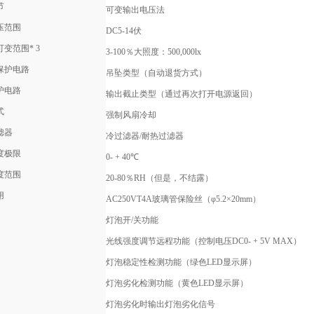
节
可变输出电压法
压范围
DC5-14伏
变范围* 3
3-100％大照度：500,000lx
保护电路
吊坠类型（自动退货方式）
护电路
输出截止类型（通过再次打开电源返回）
式
强制风扇冷却
滤器
冷过滤器/耐热过滤器
度极限
0- + 40℃
度范围
20-80％RH（但是，不结露）
用
AC250VT4A玻璃管保险丝（φ5.2×20mm）
灯泡开/关功能
光线强度调节远程功能（控制电压DC0- + 5V MAX）
灯泡稳定性检测功能（绿色LED显示屏）
灯泡劣化检测功能（黄色LED显示屏）
灯泡劣化时输出灯泡劣化信号