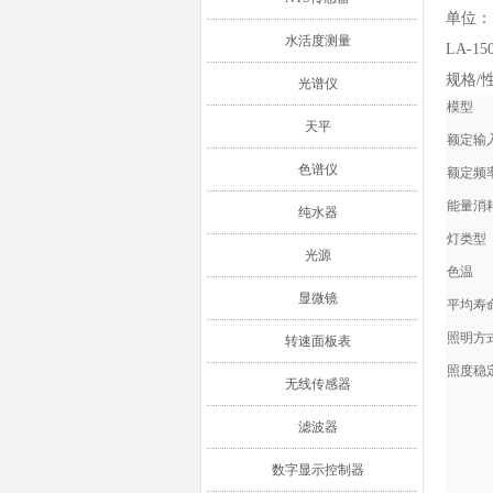
单位：
水活度测量
LA-1
规格/
光谱仪
模型
天平
额定输
色谱仪
额定频
能量消
纯水器
灯类型
光源
色温
显微镜
平均寿命
照明方
转速面板表
照度稳定
无线传感器
滤波器
数字显示控制器